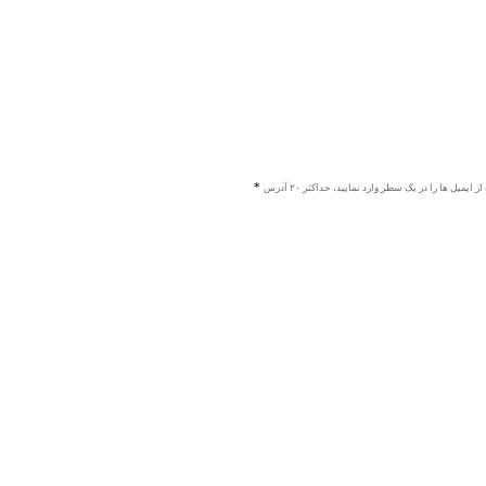
ز ایمیل ها را در یک سطر وارد نمایید، حداکثر ۲۰ آدرس