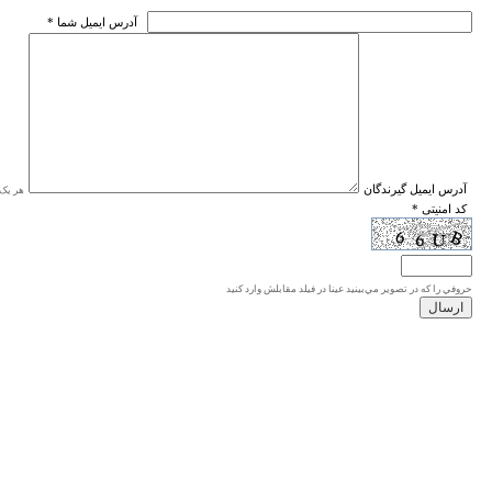
* آدرس ايميل شما
* آدرس ايميل گيرندگان
هر یک ا
* کد امنیتی
حروفي را كه در تصوير مي‌بينيد عينا در فيلد مقابلش وارد كنيد