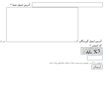
* آدرس ايميل شما
* آدرس ايميل گيرندگان
هر یک ا
* کد امنیتی
حروفي را كه در تصوير مي‌بينيد عينا در فيلد مقابلش وارد كنيد