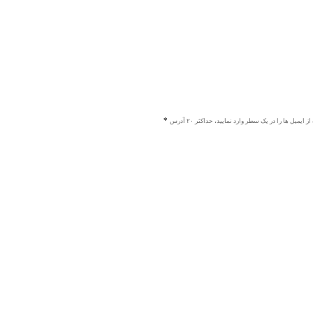
ز ایمیل ها را در یک سطر وارد نمایید، حداکثر ۲۰ آدرس