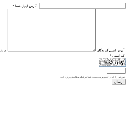
* آدرس ايميل شما
* آدرس ايميل گيرندگان
هر یک ا
* کد امنیتی
حروفي را كه در تصوير مي‌بينيد عينا در فيلد مقابلش وارد كنيد