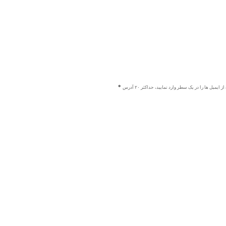
ز ایمیل ها را در یک سطر وارد نمایید، حداکثر ۲۰ آدرس