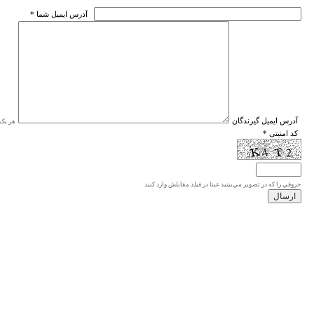
* آدرس ايميل شما
* آدرس ايميل گيرندگان
هر یک ا
* کد امنیتی
حروفي را كه در تصوير مي‌بينيد عينا در فيلد مقابلش وارد كنيد