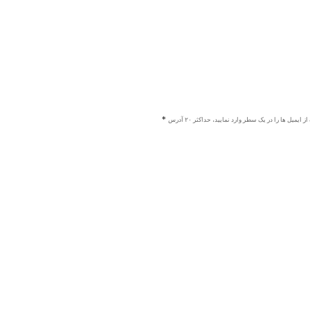
ز ایمیل ها را در یک سطر وارد نمایید، حداکثر ۲۰ آدرس