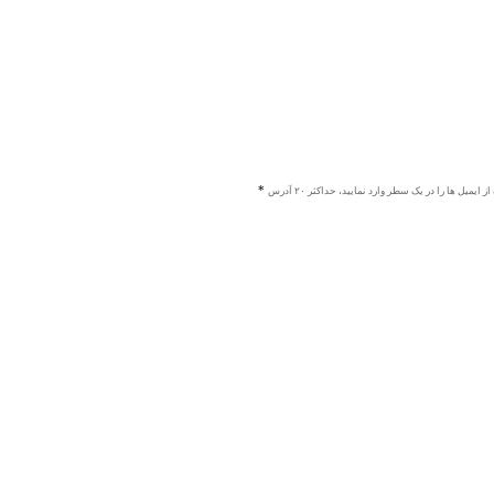
ز ایمیل ها را در یک سطر وارد نمایید، حداکثر ۲۰ آدرس