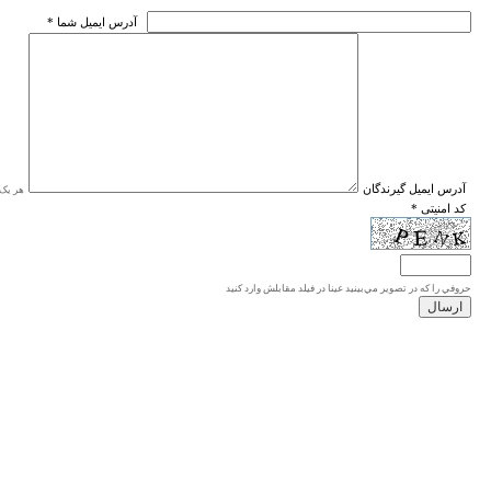
* آدرس ايميل شما
* آدرس ايميل گيرندگان
هر یک ا
* کد امنیتی
حروفي را كه در تصوير مي‌بينيد عينا در فيلد مقابلش وارد كنيد