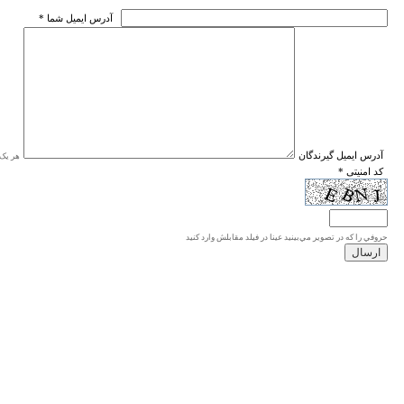
* آدرس ايميل شما
* آدرس ايميل گيرندگان
هر یک ا
* کد امنیتی
حروفي را كه در تصوير مي‌بينيد عينا در فيلد مقابلش وارد كنيد