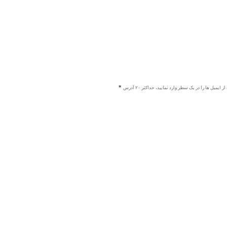
ز ایمیل ها را در یک سطر وارد نمایید، حداکثر ۲۰ آدرس