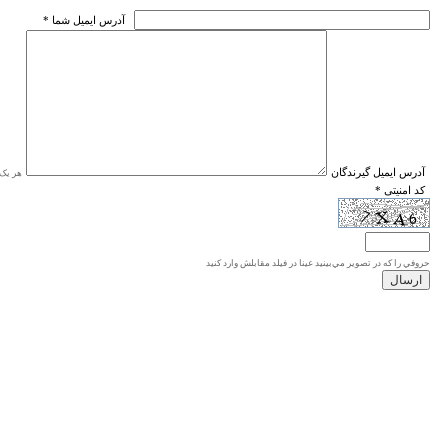
* آدرس ايميل شما
* آدرس ايميل گيرندگان
هر یک ا
* کد امنیتی
حروفي را كه در تصوير مي‌بينيد عينا در فيلد مقابلش وارد كنيد