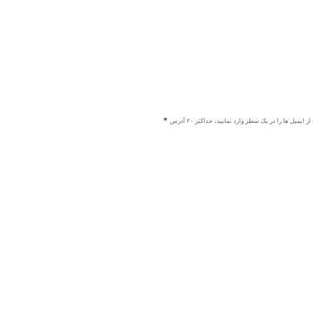
ز ایمیل ها را در یک سطر وارد نمایید، حداکثر ۲۰ آدرس