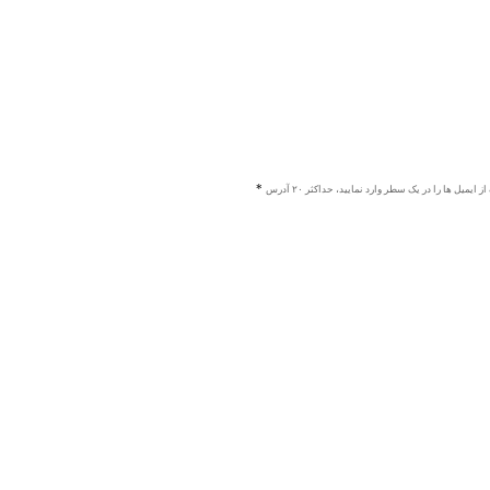
ز ایمیل ها را در یک سطر وارد نمایید، حداکثر ۲۰ آدرس