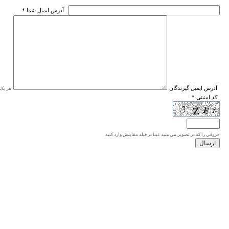
* آدرس ايميل شما
* آدرس ايميل گيرندگان
هر یک ا
* کد امنیتی
حروفي را كه در تصوير مي‌بينيد عينا در فيلد مقابلش وارد كنيد