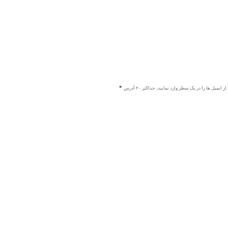
ز ایمیل ها را در یک سطر وارد نمایید، حداکثر ۲۰ آدرس