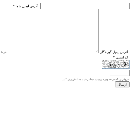
* آدرس ايميل شما
* آدرس ايميل گيرندگان
هر یک ا
* کد امنیتی
حروفي را كه در تصوير مي‌بينيد عينا در فيلد مقابلش وارد كنيد