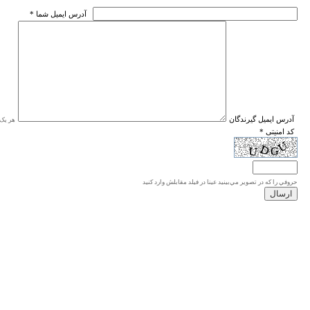
* آدرس ايميل شما
* آدرس ايميل گيرندگان
هر یک ا
* کد امنیتی
حروفي را كه در تصوير مي‌بينيد عينا در فيلد مقابلش وارد كنيد