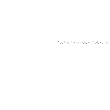
ز ایمیل ها را در یک سطر وارد نمایید، حداکثر ۲۰ آدرس