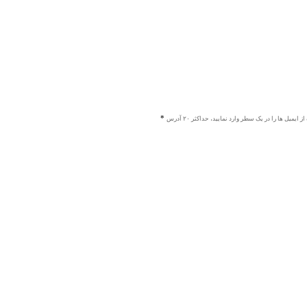
ز ایمیل ها را در یک سطر وارد نمایید، حداکثر ۲۰ آدرس