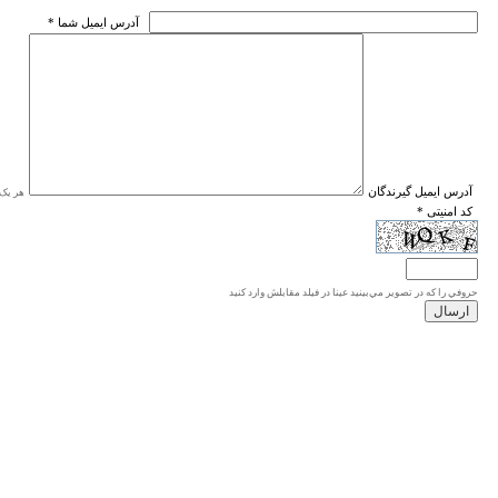
* آدرس ايميل شما
* آدرس ايميل گيرندگان
هر یک ا
* کد امنیتی
حروفي را كه در تصوير مي‌بينيد عينا در فيلد مقابلش وارد كنيد