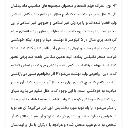
۳- اوج انحراف فیلم نامه‌ها و محتوای مجموعه‌های مناسبتی ماه رمضان
طی ۵ سال اخیر در اینجاست كه فیلم سازان در ظاهر با دیدگاهی اسلامی
وارد قضایا شده‌اند و با پردازش غیر اسلامی و خروجی غیر اسلامی‌تر این
مجموعه‌ها را در ساعات پرمخاطب ماه مبارك رمضان وارد خانه‌های مردم
كرده‌اند. برای مثال در ۵ كیلومتر تا بهشت، مینا با وجود اینكه خودكشی
كرده بود، با چادر سفید و نورانی در بخش آخر ظاهر شد و گفته شد باید تا
قیامت منتظر تكلیفش بماند. البته همین سكانس باعث شد برخی تصور
كنند او به بهشت رفته است. كسی كه خودكشی می‌كند، بر اساس تعالیم
كدام دین ابراهیمی وارد بهشت می‌شود؟! اگر بخواهیم مسیر بی‌بازگشتی
را تصور كنیم كه هیچ توبه‌ای برای نجات از آن كارساز نباشد، آن مسیر
مبادرت به خودكشی است. با این وجود كدام عقل سلیم می‌پذیرد مینای
بی‌اعتقادی كه خودكشی كرده و تا اواخر فیلم به اسلام اعتقاد ندارد و معاد
را منكر می‌شود، با یك توبه مورد بخشایش الهی قرار می‌گیرد؟ آن هم توبه
در شرایطی كه فرد اختیار و اراده‌ای در دنیا ندارد و آن هم در حالتی كه آن
شخص به عالم غیب متصل شده و هرآنچه را دیگران با دل و ایمانشان