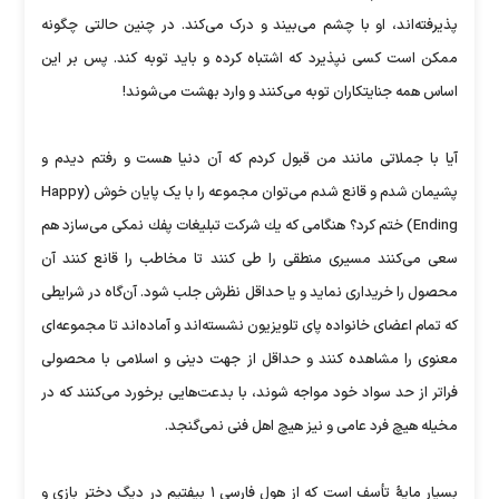
پذیرفته‌اند، او با چشم می‌بیند و درک می‌كند. در چنین حالتی چگونه
ممكن است كسی نپذیرد كه اشتباه كرده و باید توبه كند. پس بر این
اساس همه جنایتكاران توبه می‌كنند و وارد بهشت می‌شوند!
آیا با جملاتی مانند من قبول كردم كه آن دنیا هست و رفتم دیدم و
پشیمان شدم و قانع شدم می‌توان مجموعه را با یک پایان خوش (Happy
Ending) ختم كرد؟ هنگامی كه یك شركت تبلیغات پفك نمكی می‌سازد هم
سعی می‌كنند مسیری منطقی را طی كنند تا مخاطب را قانع كنند آن
محصول را خریداری نماید و یا حداقل نظرش جلب شود. آن‌گاه در شرایطی
كه تمام اعضای خانواده پای تلویزیون نشسته‌اند و آماده‌اند تا مجموعه‌ای
معنوی را مشاهده كنند و حداقل از جهت دینی و اسلامی با محصولی
فرا‌تر از حد سواد خود مواجه شوند، با بدعت‌هایی برخورد می‌كنند كه در
مخیله هیچ فرد عامی و نیز هیچ اهل فنی نمی‌گنجد.
بسیار مایهٔ تأسف است كه از هول فارسی ۱ بیفتیم در دیگ دختر بازی و