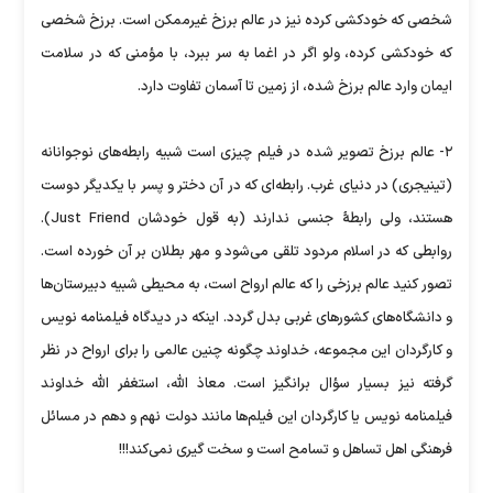
شخصی كه خودكشی كرده نیز در عالم برزخ غیرممكن است. برزخ شخصی
كه خودكشی كرده، ولو اگر در اغما به سر ببرد، با مؤمنی كه در سلامت
ایمان وارد عالم برزخ شده، از زمین تا آسمان تفاوت دارد.
۲- عالم برزخ تصویر شده در فیلم چیزی است شبیه رابطه‌های نوجوانانه
(تینیجری) در دنیای غرب. رابطه‌ای كه در آن دختر و پسر با یكدیگر دوست
هستند، ولی رابطهٔ جنسی ندارند (به قول خودشان Just Friend).
روابطی كه در اسلام مردود تلقی می‌شود و مهر بطلان بر آن خورده است.
تصور كنید عالم برزخی را كه عالم ارواح است، به محیطی شبیه دبیرستان‌ها
و دانشگاه‌های كشورهای غربی بدل گردد. اینكه در دیدگاه فیلمنامه نویس
و كارگردان این مجموعه، خداوند چگونه چنین عالمی را برای ارواح در نظر
گرفته نیز بسیار سؤال برانگیز است. معاذ الله، استغفر الله خداوند
فیلمنامه نویس یا كارگردان این فیلم‌ها مانند دولت نهم و دهم در مسائل
فرهنگی اهل تساهل و تسامح است و سخت گیری نمی‌كند!!!