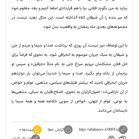
بیاید به من بگوید فلانی بیا با هم قراردادی امضا كنیم و بعد معلوم شود
كه سر بنده را آن شیطان كلاه گذاشته است. این مثال بعید نیست در
مجموعه‌های بعدی ماه رمضان به واقعیت بدل شود.
با این اوصاف دور نیست آن روزی كه برداشت صدا و سیما و مردم از جن
و شیطان به سبک جریان موسوم به انحرافی شود. به نحوی كه فرضاً برای
حل فلان مشكلمان برویم سراغ جنی به نام مثلاً «جزقیل» و سپس او
برایمان از بانك وام بگیرد. صدا و سیما را جدیداً می‌توان یار دوازدهم
جریان انحرافی نامید كه بیشتر طیف‌های سیاسی، مذهبی، عوام و خواص
از آن ناراضی‌اند؛ اصول‌گرایان به نحوی، اصلاح‌طلبان به سبكی، مذهبی‌ها
به نوعی، عوام از جهتی، خواص از سویی خلاصه همه و همه سیما را
نابسامان می‌دانند.
گزارش خطا
پسندها:
۰
https://aftabnews.ir/000Yxj
اشتراک گذاری