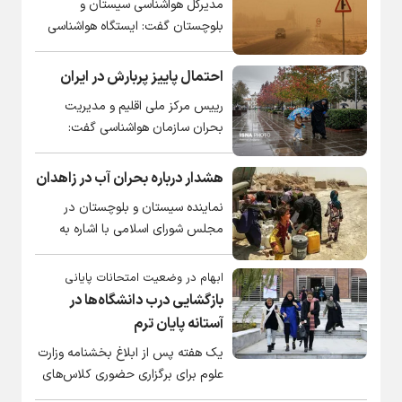
مدیرکل هواشناسی سیستان و
بلوچستان گفت: ایستگاه هواشناسی
"کهورک" نزدیک‌ترین ایستگاه به کویر
لوت، عصر جمعه ۹ خرداد ۱۴۰۵ با
احتمال پاییز پربارش در ایران
ثبت دمای ۵۰ درجه سلسیوس، ضمن
رییس مرکز ملی اقلیم و مدیریت
شکستن رکورد بیشترین دمای
بحران سازمان هواشناسی گفت:
ثبت‌شده از زمان راه‌اندازی، به عنوان
احتمال پاییز پربارش در کشور وجود
گرم‌ترین نقطه کشور معرفی شد.
دارد اما تغییر این شرایط نیز محتمل
هشدار درباره بحران آب در زاهدان
است چون در برخی سال‌ها با وجود
نماینده سیستان و بلوچستان در
حاکمیت شاخص ال‌نینو (فاز گرم
مجلس شورای اسلامی با اشاره به
اقیانوس آرام) خشکسالی در ایران
مسئله کم‌آبی در استان گفت: به
داشتیم.
مسئولان وزارت نیرو، مسئولان دولت و
ابهام در وضعیت امتحانات پایانی
جناب آقای استاندار تأکید می‌کنیم که
بازگشایی درب دانشگاه‌ها در
اگر این روند بحران آب ادامه پیدا کند،
آستانه پایان ترم
ممکن است مشکلات و چالش‌های
یک هفته پس از ابلاغ بخشنامه وزارت
امنیتی، سیاسی و اجتماعی در استان
علوم برای برگزاری حضوری کلاس‌های
به وجود بیاید.
دانشجویان کارشناسی ارشد و دکتری،