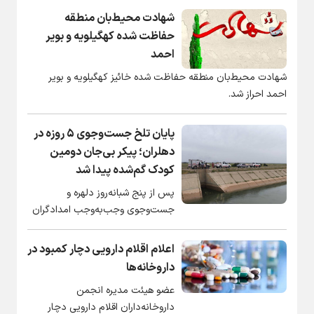
دانشگاه‌های کشور از امروز پس از
شهادت محیط‌بان منطقه
حدود سه ماه آموزش غیرحضوری بار
حفاظت شده کهگیلویه و بویر
دیگر میزبان دانشجویان تحصیلات
احمد
تکمیلی شدند. این در حالی است که
شهادت محیط‌بان منطقه حفاظت شده خائیز کهگیلویه و بویر
دانشجویان کارشناسی همچنان
احمد احراز شد.
آموزش خود را به صورت مجازی دنبال
می‌کنند و تکلیف امتحانات پایان ترم
در دانشگاه‌های زیرمجموعه وزارت
پایان تلخ جست‌وجوی ۵ روزه در
علوم هنوز نهایی نشده است.
دهلران؛ پیکر بی‌جان دومین
کودک گم‌شده پیدا شد
پس از پنج شبانه‌روز دلهره و
جست‌وجوی وجب‌به‌وجب امدادگران
و مردم محلی، طبیعت دشت‌عباس
سرانجام راز تلخ خود را برملا کرد و
اعلام اقلام دارویی دچار کمبود در
پیکر بی‌جان دو کودک هفت ساله
داروخانه‌ها
دهلرانی از خروجی کانال‌های آب
عضو هیئت مدیره انجمن
کشاورزی بیرون کشیده شد تا پرونده
داروخانه‌داران اقلام دارویی دچار
این حادثه غم‌انگیز بسته شود.