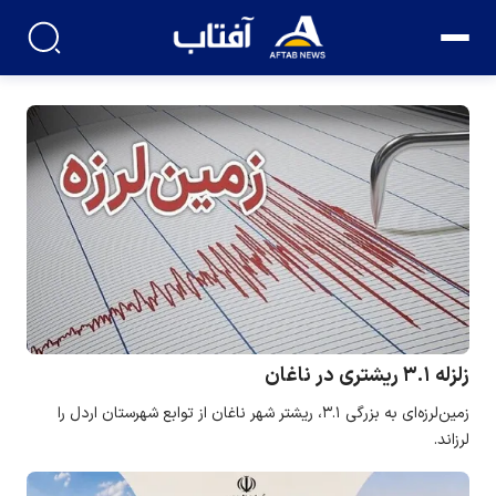
زلزله ۳.۱ ریشتری در ناغان
زمین‌لرزه‌ای به بزرگی ۳.۱، ریشتر شهر ناغان از توابع شهرستان اردل را
لرزاند.