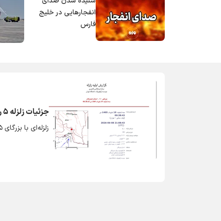
شنیده شدن صدای
انفجارهایی در خلیج
فارس
جزئیات زلزله ۵ ریشتری در سرگز احمدی هرمزگان
زلزله‌ای با بزرگای ۵ ریشتر شمال استان هرمزگان را لرزاند.