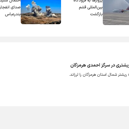
پروازها به فرودگاه
احتمال شنید
بین‌المللی قشم
صدای انفجار 
بازگشت
بندرعباس