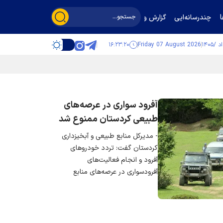
چندرسانه‌ایی
گزارش و گفت‌وگو
۱۶:۲۳:۲۰
Friday 07 August 2026
آفرود سواری در عرصه‌های
طبیعی کردستان ممنوع شد
- مدیرکل منابع طبیعی و آبخیزداری
کردستان گفت: تردد خودروهای
آفرود و انجام فعالیت‌های
آفرودسواری در عرصه‌های منابع
طبیعی، در صورت ایجاد تخریب و
بدون مجوزهای قانونی، ممنوع است
و با متخلفان برابر ضوابط و مقررات
برخورد خواهد شد.