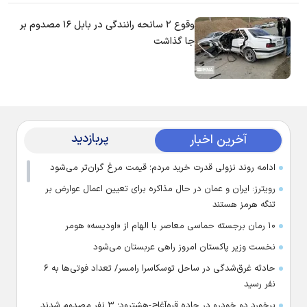
وقوع ۲ سانحه رانندگی در بابل ۱۶ مصدوم بر
جا گذاشت
پربازدید
آخرین اخبار
ادامه روند نزولی قدرت خرید مردم؛ قیمت مرغ گران‌تر می‌شود
رویترز: ایران و عمان در حال مذاکره برای تعیین اعمال عوارض بر
تنگه هرمز هستند
۱۰ رمان برجسته حماسی معاصر با الهام از «اودیسه» هومر
نخست وزیر پاکستان امروز راهی عربستان می‌شود
حادثه غرق‌شدگی در ساحل توسکاسرا رامسر/ تعداد فوتی‌ها به ۶
نفر رسید
برخورد دو خودرو در جاده قره‌آغاج-هشترود؛ ۳ نفر مصدوم شدند