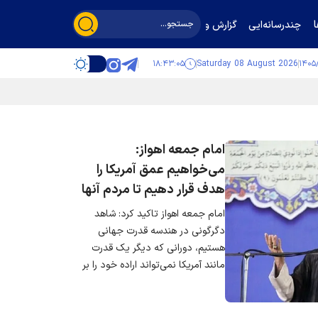
چندرسانه‌ایی
گزارش و گفت‌وگو
۱۸:۴۳:۰۶
Saturday 08 August 2026
امام جمعه اهواز:
می‌خواهیم عمق آمریکا را
هدف قرار دهیم تا مردم آنها
موشک خوردن را ببینند
امام جمعه اهواز تاکید کرد: شاهد
دگرگونی در هندسه قدرت جهانی
هستیم، دورانی که دیگر یک قدرت
مانند آمریکا نمی‌تواند اراده خود را بر
اراده دیگران تحمیل کند. تمام
پایگاه‌های آمریکایی تقریبا سوخته و
تمام پدافند‌های آنها از کار افتاده