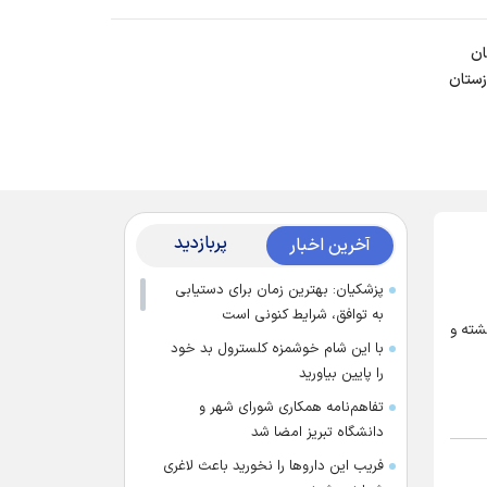
است. پیش از این، خود آنها
می‌گفتند که قبل از استقرار، ایران
ان
می‌زند و نمی‌گذارد مستقر شوند.
زستان
امروز ایران به جایی رسیده که
دشمنان را از عراق به سوریه و از
سوریه به کنار اردن و عربستان عقب
رانده است. موشک ایران به عمق
اورشلیم که حدود ۲۰۰۰ کیلومتر
فاصله دارد می‌رسد. در حال آماده
پربازدید
آخرین اخبار
کردن خود هستیم تا برد موشک‌های
ما حتی تا ۱۵ هزار کیلومتر افزایش
پزشکیان: بهترین زمان برای دستیابی
یابد که عمق آمریکا را هدف قرار
به توافق، شرایط کنونی است
رستانی خوزستان گفت: برخورد ۲ خودروی سواری در محور اهواز - شوش، ۲ کشته و
می‌دهد و ما خود را برای آن مهیا
با این شام خوشمزه کلسترول بد خود
می‌کنیم تا مردم آمریکا نیز موشک
را پایین بیاورید
خوردن را ببینند و بدانند که به خاک
تفاهم‌نامه همکاری شورای شهر و
و خون کشیده شدن یعنی چه.
دانشگاه تبریز امضا شد
فریب این دارو‌ها را نخورید باعث لاغری