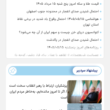
قیمت طلا و سکه امروز پنج شنبه ۱۵ مرداد ۱۴۰۵
احتمال شنیدن صدای انفجار در محدوده جنوب اصفهان
هواشناسی ۱۴۰۵/۰۵/۱۵؛ احتمال وقوع باد شدید در برخی نقاط
استان تهران
کنوانسیون دریای خزر چیست و سهم ایران از آن چه می‌شود؟
احتمال شنیدن صدای انفجار در پاکدشت
روزنامه‌های امروز پنجشنبه ۱۴۰۵/۰۵/۱۵
عصبانیت شریعتمداری از تفاهم با عمان: برای فرار دشمن کوچه باز
می‌کنید
ترامپ: در حال ساخت یک پایگاه نظامی در زیر کاخ سفید هستیم
پیشنهاد سردبیر
وال‌استریت: ایران و عمان بر سر طرح بازگشایی تنگه هرمز به
توافق نهایی رسیدند
پزشکیان: ارتباط با رهبر انقلاب سخت است
سنتکام: مسیر ۴۸ کشتی را در تنگه هرمز تغییر دادیم
/ اگر تا امروز مانده‌ایم، به‌خاطر مردم ایران
قطع شدن بیمه حدود ۵۰۰ هزار کارگر طی پنج سال
است
وقوع دو انفجار در یک نفتکش در حال عبور از تنگه هرمز