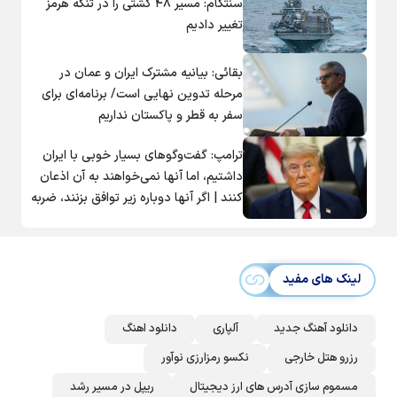
سنتکام: مسیر ۴۸ کشتی را در تنگه هرمز
در دیدار الزیدی با بارزانی چه گذشت؟
تغییر دادیم
معاون ترامپ: توافق با ایران برای مردم آمریکا خوب خواهد بود |
ادعا درباره رهبری سیاسی ایران
بقائی: بیانیه مشترک ایران و عمان در
زلزله ۳.۱ ریشتری در ناغان
مرحله تدوین نهایی است/ برنامه‌ای برای
کالابرگ سه دهک مشمول شارژ شد
سفر به قطر و پاکستان نداریم
روز ۱۵۹ جنگ | ترامپ: نمی خوام مردم کشته شوند؛ ترجیح میدم
ترامپ: گفت‌و‌گو‌های بسیار خوبی با ایران
به توافق برسیم | حمله اسرائیل به لبنان
داشتیم، اما آنها نمی‌خواهند به آن اذعان
سازمان ملل: طرف‌ها را به مذاکره درباره تنگه هرمز تشویق
کنند | اگر آنها دوباره زیر توافق بزنند، ضربه
می‌کنیم
سختی خواهند خورد
جامعه مدرسین: آمریکا بر هیچ عهد و پیمانی متعهد نیست
واژگونی سمند در محور فریدن به تیران / ۴ نفر کشته شدند
لینک های مفید
پزشکیان: ارتباط با رهبر انقلاب سخت است / اگر تا امروز
مانده‌ایم، به‌خاطر مردم ایران است
دانلود آهنگ جدید
آلپاری
دانلود اهنگ
گفت وگوی وزیران خارجه آمریکا و انگلیس درباره ایران و تنگه
هرمز
رزرو هتل خارجی
نکسو رمزارزی نوآور
یک ادعای تازه و جنجالی؛ برای حمایت از اینفانتینو از ما
مسموم سازی آدرس های ارز دیجیتال
ریپل در مسیر رشد