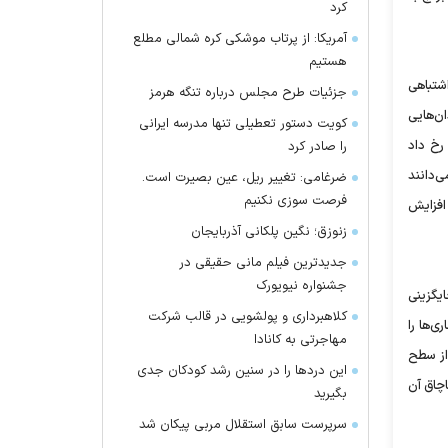
کرد
آمریکا: از پرتاب موشکی کره شمالی مطلع
هستیم
شتباهی
جزئیات طرح مجلس درباره تنگه هرمز
ن‌هایی
کویت دستور تعطیلی تنها مدرسه ایرانی
رخ داد
را صادر کرد
‌دانند
ضرغامی: تغییر ریل، عین بصیرت است.
فرصت سوزی نکنیم
افزایش
زنوزق؛ نگین پلکانی آذربایجان
جدیدترین فیلم مانی حقیقی در
جشنواره نیویورک
ایگزینی
کلاهبرداری و پولشویی در قالب شرکت
ی‌ها را
مهاجرتی به کانادا
از سطح
این درد‌ها را در سنین رشد کودکان جدی
اچاق آن
بگیرید
سرپرست سابق استقلال مربی پیکان شد