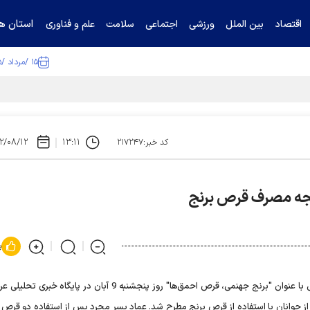
استان ها
اقتصاد
بین الملل
ورزشی
اجتماعی
سلامت
علم و فناوری
۱۵ /مرداد /۱۴۰۵
ا تکذیب کرد
۲/۰۸/۱۲
۱۳:۱۱
کد خبر:۲۱۷۲۴۷
پ
مطلبی با عنوان "برنج جهنمی، قرص احمق‌ها" روز پنجشنبه 9 آبان در پایگاه خبر
 از جوانان با استفاده از قرص برنج مطرح شد. عماد پسر مجرد پس از استفاده دو قرص ب