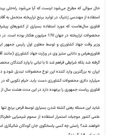
حال سوالی که مطرح می‌شود اینست که آیا می‌شود راه‌حلی پیدا 
استفاده از مهندسی ژنتیک در تولید برنج تراریخته متحمل به آفات
وزیر وقت جهاد كشاورزی و توسط معاون اول رئیس جمهور این 
فناوری‌هراس و دانایی ستیز وی در وزارت جهاد كشاورزی (مانند
گرفته شد بلکه شرايطی فراهم شد تا با تبانی با وارد كنندگان م
ميليارد دلاری محصولات كشاورزی دست يابد. خیام نکویی که در سا
فناوری ریاست جمهوری را برعهده دارد در این مدت هشت سال از هی
شاید این مسئله یعنی کشته شدن بسیاری توسط قرص برنج تنها یکی از
علمی كشور موجبات استمرار استفاده از سموم شيميايی خطرناكی 
خواهند شد؟ راستی چه كسی پاسخگوی جان كودكان شاليكاری است 
شيميايی قرار گيرند؟