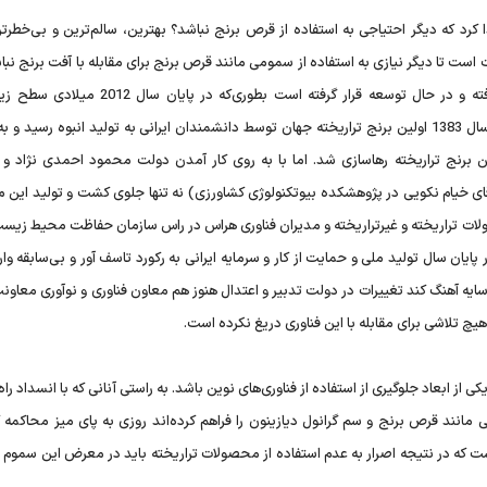
کرد که دیگر احتیاجی به استفاده از قرص برنج نباشد؟ بهترین، سالم‌ترین و بی‌خطرتری
 است تا دیگر نیازی به استفاده از سمومی مانند قرص برنج برای مقابله با آفت برنج نبا
فناوری سال‌هاست که مورد استفاده بسیاری از کشورهای پیشرفته و در حال توسعه قرار گرفته است بطوری
محصولات تراریخته در جهان 170 میلیون هکتار بوده است. در سال 1383 اولین برنج تراریخته جهان توسط دانشمندان ایرانی به توليد انبوه رسي
برنج تراریخته رهاسازی شد. اما با به روی کار آمدن دولت محمود احمدی نژاد و 
 آقای خيام نكويی در پژوهشكده بيوتكنولوژی كشاورزی) نه تنها جلوی کشت و تولید این
حصولات تراريخته و غيرتراريخته و مديران فناوری هراس در راس سازمان حفاظت محيط زي
يه آهنگ كند تغييرات در دولت تدبير و اعتدال هنوز هم معاون فناوری و نوآوری معاون
چ تلاشی برای مقابله با این فناوری دریغ نکرده است.
 ابعاد جلوگیری از استفاده از فناوری‌های نوین باشد. به راستی آنانی كه با انسداد را
مانند قرص برنج و سم گرانول ديازينون را فراهم كرده‌اند روزی به پای ميز محاكمه 
كه در نتيجه اصرار به عدم استفاده از محصولات تراريخته بايد در معرض اين سموم 