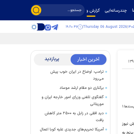
چندرسانه‌ایی
گزارش و گفت‌وگو
۱۹:۲۰:۴۷
Thursday 06 August 2026
پربازدید
آخرین اخبار
۱۳۹
ترامپ: اوضاع در ایران خوب پیش
می‌رود
برکناری دو مقام ارشد موساد
گفتگوی تلفنی وزرای امور خارجه ایران و
موریتانی
سندها:
۱
دید افقی در زابل به ۲۵۰۰ متر کاهش
یافت
ی تحلیلی عرش نیوز
آمریکا تحریم‌های جدیدی علیه کوبا اعمال
رنج به