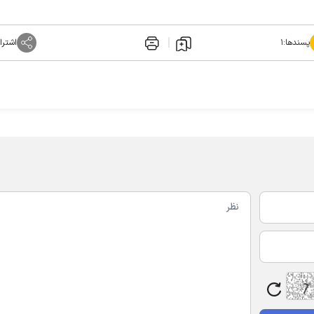
پسندها:
۱
اشترا