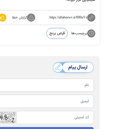
گزارش خطا
https://aftabnews.ir/000uVz
برچسب‌ها:
قرص برنج
ارسال پیام