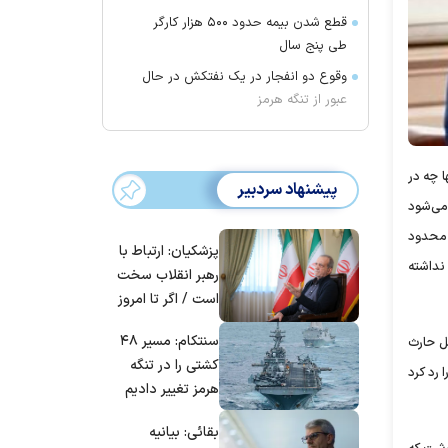
قطع شدن بیمه حدود ۵۰۰ هزار کارگر
طی پنج سال
وقوع دو انفجار در یک نفتکش در حال
عبور از تنگه هرمز
 چه در
پیشنهاد سردبیر
 می‌شود
 محدود
پزشکیان: ارتباط با
‌اند آن هم با بهانه‌های ساده نظیر باز کردن پرونده‌هایی علیه تمام نامزدها، حتی کسانی که هیچ نقش برجسته‌ای در روند سیاسی بعد از سال ۲۰۰۳ نداشته
رهبر انقلاب سخت
است / اگر تا امروز
مانده‌ایم، به‌خاطر
سنتکام: مسیر ۴۸
ل حارث
مردم ایران است
کشتی را در تنگه
 رد کرد
هرمز تغییر دادیم
بقائی: بیانیه