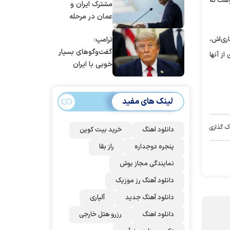
وشت که
مشترک ایران و
عمان در مرحله
تدوین نهایی
ترامپ:
ری‌اش،
است/ برنامه‌ای
گفت‌و‌گو‌های بسیار
برای سفر به قطر و
از آنها
خوبی با ایران
پاکستان نداریم
داشتیم، اما آنها
نمی‌خواهند به آن
لینک های مفید
اذعان کنند | اگر
آنها دوباره زیر
توافق بزنند، ضربه
ک گذاری
دانلود اهنگ
خرید بیت کوین
سختی خواهند
پنجره دوجداره
راز بقا
خورد
نمایندگی مجاز بوش
دانلود آهنگ رز‌ موزیک
دانلود آهنگ جدید
آلپاری
دانلود اهنگ
رزرو هتل خارجی