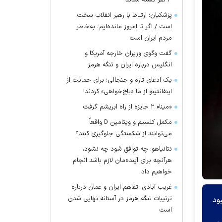
۴ نفر کشته شدند
پزشکیان: ارتباط با رهبر انقلاب سخت
است / اگر تا امروز مانده‌ایم، به‌خاطر
مردم ایران است
گفت وگوی وزیران خارجه آمریکا و
انگلیس درباره ایران و تنگه هرمز
یک ادعای تازه و جنجالی؛ برای حمایت از
اینفانتینو از ما «باج‌خواهی» کردند!
«مینا» ۲ جایزه از راه ابریشم گرفت
مکمل کلسیم و ویتامین D واقعاً
می‌توانند از شکستگی جلوگیری کنند؟
نتانیاهو: چه توافق شود چه نشود،
هرآنچه برای آینده‌مان لازم باشد انجام
خواهیم داد
غریب آبادی: تفاهم ایران و عمان درباره
ترتیبات تنگه هرمز در آستانه نهایی شدن
بود
است