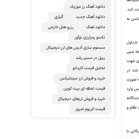
حبت‌ها
دانلود آهنگ رز‌ موزیک
ت کند.
دانلود آهنگ جدید
آلپاری
جلس به
دانلود اهنگ
رزرو هتل خارجی
نکسو رمزارزی نوآور
 جداول
مسموم سازی آدرس های ارز دیجیتال
ه مبنی
ریپل در مسیر رشد
دی جهت
تحلیل قیمت کاردانو
دآور شد: در
خرید و فروش ارز سینتتیکس
طرح به صورت
قیمت لحظه ای بیت کوین
س وارد
داگانه
خرید و فروش ارزهای دیجیتال
نظام و
قیمت اتریوم امروز
کانی با