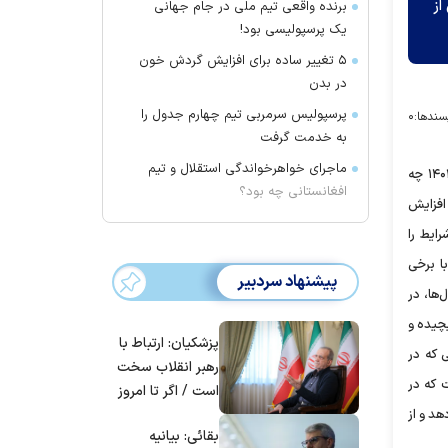
از
برنده واقعی تیم ملی در جام جهانی
یک پرسپولیسی بود!
۵ تغییر ساده برای افزایش گردش خون
در بدن
پرسپولیس سرمربی تیم چهارم جدول را
سندها:
۰
به خدمت گرفت
ماجرای خواهرخواندگی استقلال و تیم
این موقعیت پیچیده و بعضا متناقض باعث شده که پاسخ دادن به یک سوال واضح دشوار شود. اولویت اقتصاد ایران در ۱۴۰۲ چه
افغانستانی چه بود؟
 افزایش
ایط را
ا برخی
پیشنهاد سردبیر
ها، در
یچیده و
پزشکیان: ارتباط با
 که در
رهبر انقلاب سخت
 که در
است / اگر تا امروز
مانده‌ایم، به‌خاطر
هد و از
بقائی: بیانیه
مردم ایران است