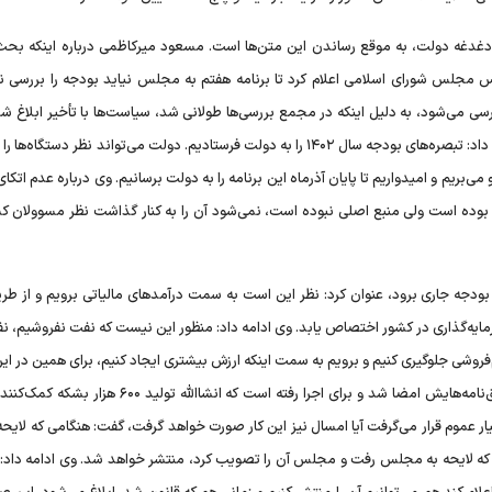
 دغدغه دولت، به موقع رساندن این متن‌ها است. مسعود میرکاظمی درباره اینکه بحث 
زیاد است و رییس مجلس شورای اسلامی اعلام کرد تا برنامه هفتم به مجلس نیاید بودجه را بررسی ن
ی می‌شود، به دلیل اینکه در مجمع بررسی‌ها طولانی شد، سیاست‌ها با تأخیر ابلاغ شد
عین حال هر دو را جلو بردیم. رییس‌ سازمان برنامه و بودجه ادامه داد: تبصره‌های بودجه سال ۱۴۰۲ را به دولت فرستادیم. دولت می‌تواند نظر د
و می‌بریم و امیدواریم تا پایان آذرماه این برنامه را به دولت برسانیم. وی درباره عدم اتکا
 بوده است ولی منبع اصلی نبوده است، نمی‌شود آن را به کنار گذاشت نظر مسوولان ک
 بودجه جاری برود، عنوان کرد: نظر این است به سمت درآمدهای مالیاتی برویم و از طری
ایه‌گذاری در کشور اختصاص یابد. وی ادامه داد: منظور این نیست که نفت نفروشیم، نف
خام‌فروشی جلوگیری کنیم و برویم به سمت اینکه ارزش بیشتری ایجاد کنیم، برای همین در ا
۲ پالایشگاه پتروپالایشی با ظرفیت تولید ۳۰۰ هزار بشکه‌ای توافق‌نامه‌هایش امضا شد و برای اجرا رفته است که انشاا
ار عموم قرار می‌گرفت آیا امسال نیز این کار صورت خواهد گرفت، گفت: هنگامی که لایح
 لایحه به مجلس رفت و مجلس آن را تصویب کرد، منتشر خواهد شد. وی ادامه داد: ال