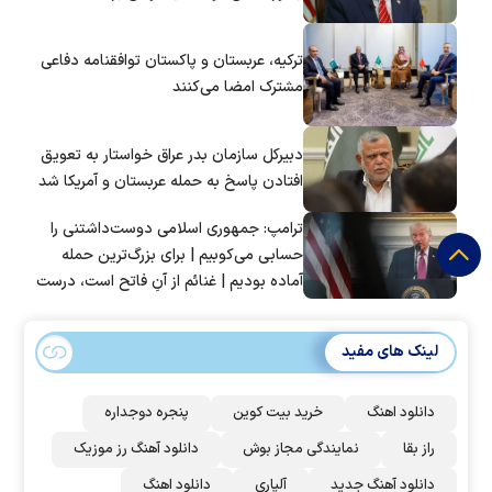
ترکیه، عربستان و پاکستان توافقنامه دفاعی
مشترک امضا می‌کنند
دبیرکل سازمان بدر عراق خواستار به تعویق
افتادن پاسخ به حمله عربستان و آمریکا شد
ترامپ: جمهوری اسلامی دوست‌داشتنی را
حسابی می‌کوبیم | برای بزرگ‌ترین حمله
آماده بودیم | غنائم از آنِ فاتح است، درست
است؟
لینک های مفید
دانلود اهنگ
خرید بیت کوین
پنجره دوجداره
راز بقا
نمایندگی مجاز بوش
دانلود آهنگ رز‌ موزیک
دانلود آهنگ جدید
آلپاری
دانلود اهنگ