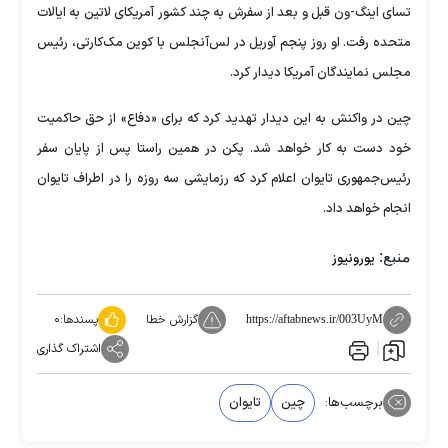
تسای اینگ-ون قبل و بعد از سفرش به چند کشور آمریکای لاتین به ایالات
متحده رفت. او روز پنجم آوریل در لس‌آنجلس با کوین مک‌کارتی، رئیس
مجلس نمایندگان آمریکا دیدار کرد.
چین در واکنش به این دیدار تهدید کرد که برای «دفاع» از حق حاکمیت
خود دست به کار خواهد شد. پکن در همین راستا پس از پایان سفر
رئیس‌جمهوری تایوان اعلام کرد که رزمایشی سه روزه را در اطراف تایوان
انجام خواهد داد.
منبع:
یورونیوز
گزارش خطا
پسندها:
۰
https://aftabnews.ir/003UyM
اشتراک گذاری
برچسب‌ها:
چین
تایوان