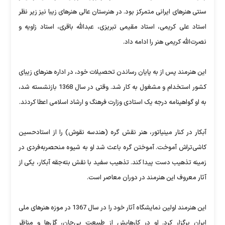
سنتی هنرهای ایرانی متمرکز بود. در هنرستان عالی هنرهای زیبا نیز زیر نظر
استاد علی کریمی، استاد مقیمی تبریزی، عبدالله باقری، استاد زاویه و
نصرت‌الله کریمی هنر را ادامه داد.
این هنرمند پس از به پایان رساندن تحصیلات خود، در اداره هنرهای زیبای
کشور استخدام و مشغول به کار شد. وقتی در سال 1368 بازنشسته شد،
به او گواهینامه درجه یک استادی وزارت فرهنگ و ارشاد اسلامی اعطا کردند.
آبکار در کنار مینیاتور، هنر نقش گره (هندسه نقوش) را از استادحسین
کاشی‌تراش آموخت. آموختن گره باعث شد او به شیوه منحصربه‌فردی در
زمینه تذهیب دست پیدا کند. تذهیب سفید با نقش بته‌جقه آبکار، یکی از
آثار معروف این هنرمند در دوران معاصر است.
این هنرمند اولین نمایشگاه آثار خود را در سال 1367 در موزه هنرهای ملی
ایران برگزار کرد. او در کارهایش از طبیعت بی‌جان، گل‌ها و مناظر