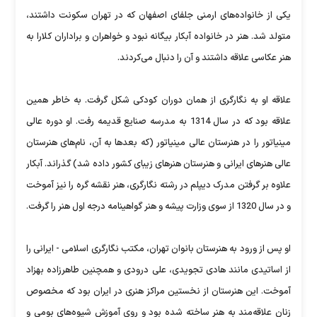
یکی از خانواده‌های ارمنی جلفای اصفهان که در تهران سکونت داشتند،
متولد شد. هنر در خانواده آبکار بیگانه نبود و خواهران و براداران کلارا به
هنر عکاسی علاقه داشتند و آن را دنبال می‌کردند.
علاقه او به نگارگری از همان دوران کودکی شکل گرفت. به خاطر همین
علاقه بود که در سال 1314 به مدرسه صنایع قدیمه رفت. او دوره عالی
مینیاتور را در هنرستان عالی مینیاتور (که بعدها به آن، نام‌های هنرستان
عالی هنرهای ایرانی و هنرستان هنرهای زیبای کشور داده شد) گذراند. آبکار
علاوه بر گرفتن مدرک دیپلم در رشته نگارگری، هنر نقشه گره را نیز آموخت
و در سال 1320 از سوی وزارت پیشه و هنر گواهینامه درجه اول هنر را گرفت.
او پس از ورود به هنرستان بانوان تهران، مکتب نگارگری اسلامی - ایرانی را
از اساتیدی مانند هادی تجویدی، علی درودی و همچنین طاهرزاده بهزاد
آموخت. این هنرستان از نخستین مراکز هنری در ایران بود که مخصوص
زنان علاقه‌مند به هنر ساخته شده بود و روی آموزش شیوه‌های بومی و