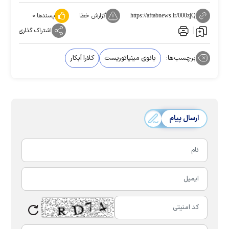
گزارش خطا
پسندها:
۰
https://aftabnews.ir/000zjQ
اشتراک گذاری
برچسب‌ها:
بانوی مینیاتوریست
کلارا آبکار
ارسال پیام