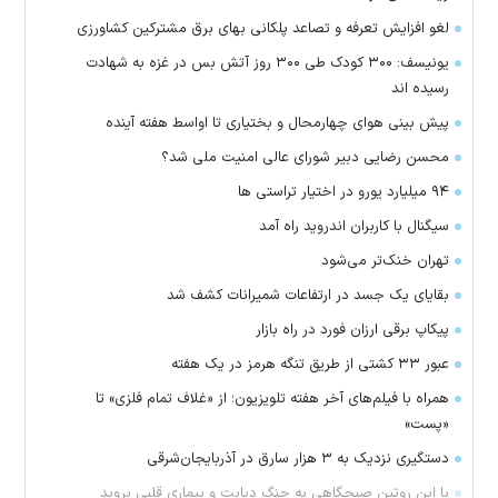
لغو افزایش تعرفه و تصاعد پلکانی بهای برق مشترکین کشاورزی
یونیسف: ۳۰۰ کودک طی ۳۰۰ روز آتش بس در غزه به شهادت
رسیده اند
پیش بینی هوای چهارمحال و بختیاری تا اواسط هفته آینده
محسن رضایی دبیر شورای عالی امنیت ملی شد؟
۹۴ میلیارد یورو در اختیار تراستی ها
سیگنال با کاربران اندروید راه آمد
تهران خنک‌تر می‌شود
بقایای یک جسد در ارتفاعات شمیرانات کشف شد
پیکاپ برقی ارزان فورد در راه بازار
عبور ۳۳ کشتی از طریق تنگه هرمز در یک هفته
همراه با فیلم‌های آخر هفته تلویزیون؛ از «غلاف تمام فلزی» تا
«پست»
دستگیری نزدیک به ۳ هزار سارق در آذربایجان‌شرقی
با این روتین صبحگاهی به جنگ دیابت و بیماری قلبی بروید