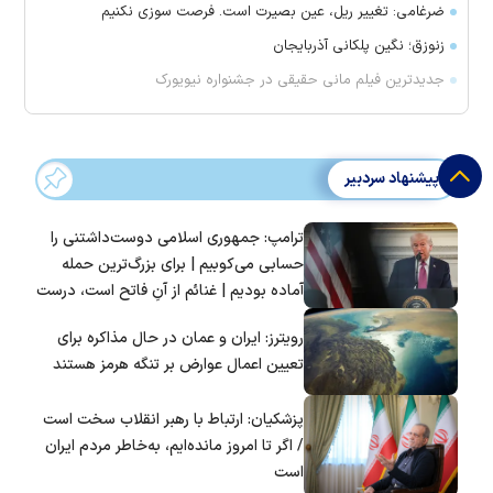
ضرغامی: تغییر ریل، عین بصیرت است. فرصت سوزی نکنیم
زنوزق؛ نگین پلکانی آذربایجان
جدیدترین فیلم مانی حقیقی در جشنواره نیویورک
پیشنهاد سردبیر
ترامپ: جمهوری اسلامی دوست‌داشتنی را
حسابی می‌کوبیم | برای بزرگ‌ترین حمله
آماده بودیم | غنائم از آنِ فاتح است، درست
است؟
رویترز: ایران و عمان در حال مذاکره برای
تعیین اعمال عوارض بر تنگه هرمز هستند
پزشکیان: ارتباط با رهبر انقلاب سخت است
/ اگر تا امروز مانده‌ایم، به‌خاطر مردم ایران
است