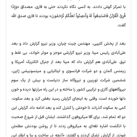
با تمرکز گوش دادند. به کسی نگاه نکردند حتی به قاری. مصداق «وَإِذَا
قُرِئَ الْقُرْآنُ فَاسْتَمِعُواْ لَهُ وَأَنصِتُواْ لَعَلَّکُمْ تُرْحَمُونَ» بودند تا قاری صدق الله
گفت.
بعد از پخش کلیپی، مهندس چیت چیان، وزیر نیرو گزارش داد و بعد
علی‌آبادی رئیس مپنا. وزیر نیرو گزارشی موجز و موثر خواند، بی غلط و
تپق. علی‌آبادی هم گزارش داد که مپنا بعد از جنرال الکتریک آمریکا و
زیمنس آلمان و دو شرکت فرانسوی و ایتالیایی و میتسوبیشی ژاپن،
ششمین شرکت توربین و نیروگاه ساز دنیاست و بیش از یک سوم
نیروگاههای گازی و ترکیبی کشور را ساخته و در این راه مرارتها دیده و خون
دلها خورده است. وقتی به اینجای گزارش رسید بغض کرد و بعد سکوت.
کمی به سکوت گذراند تا خودش را کنترل کند و بعد ادامه داد. گزارش این
دو که تمام شد، برای آقا میکروفون گذاشتند. ایشان قبل از شروع صحبت
با انگشت اشاره تقه‌ای به میکروفن زدند تا از روشن بودنش مطمئن
شوند. از گزارش تشکر کردند و گفتند: «آنچه در ساخت و بنا و ابقاء این