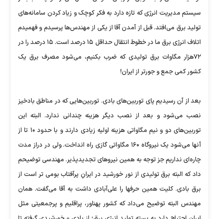
سیستم مدیریت انرژی که تازه دارد به فکر کوچک و زیاد کردن سامانه‌های
تولید برق می‌افتد. قبل از آمدن آقا از یکی از مهندس‌ها پرسیدم و فهمیدم
اتلاف انرژی برق ما در خطوط انتقال حداقل ۱۵ درصد است. ۱۵ درصد را در
۷۲هزار مگاوات برق تولیدی که ضرب بکنیم، می‌شود مصرف برق یک
کشور کمی جمع و جورتر از ایران!
بعد از آن رسیدیم پای توربین‌های بادی. توربین‌هایی که در مناطق بادخیز
نصب می‌شود و بعد از نصب دیگر هزینه چندانی ندارد. البته این
توربین‌های دو و نیم مگاواتی هزینه اولیه زیادی دارند و با حدود ۱۰ تا از
آنها می‌شود یک نیروگاه ۱۶۰ مگاواتی گازی راه انداخت. ولی در دراز مدت
چاره‌ای نداریم جز توجه به همین نیروهای تجدیدپذیر. مهندسی توضیحم
داد که البته برق تولیدی از نور خورشید در ایرانِ پرآفتاب بومی تر است از
برق بادی. کلیت همین حرفها را علی‌آبادی داشت به آقا می‌گفت. همان
مهندس البته توضیح می‌داد که کشور پهناور، پراقلیم و پرجمعیتی مثل
ایران احتیاج دارد به بسته تولید انرژی برق؛ از بادی و خورشیدی گرفته تا