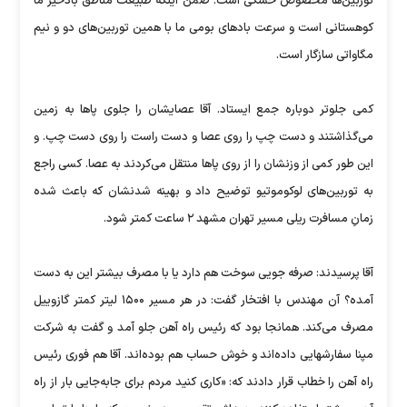
توربین‌ها مخصوص خشکی است. ضمن اینکه طبیعت مناطق بادخیز ما
کوهستانی است و سرعت بادهای بومی ما با همین توربین‌های دو و نیم
مگاواتی سازگار است.
کمی جلوتر دوباره جمع ایستاد. آقا عصایشان را جلوی پاها به زمین
می‌گذاشتند و دست چپ را روی عصا و دست راست را روی دست چپ. و
این طور کمی از وزنشان را از روی پاها منتقل می‌کردند به عصا. کسی راجع
به توربین‌های لوکوموتیو توضیح داد و بهینه شدنشان که باعث شده
زمانِ مسافرت ریلی مسیر تهران مشهد ۲ ساعت کمتر شود.
آقا پرسیدند: صرفه جویی سوخت هم دارد یا با مصرف بیشتر این به دست
آمده؟ آن مهندس با افتخار گفت: در هر مسیر ۱۵۰۰ لیتر کمتر گازوییل
مصرف می‌کند. همانجا بود که رئیس راه آهن جلو آمد و گفت به شرکت
مپنا سفارشهایی داده‌اند و خوش حساب هم بوده‌اند. آقا هم فوری رئیس
راه آهن را خطاب قرار دادند که: «کاری کنید مردم برای جابه‌جایی بار از راه