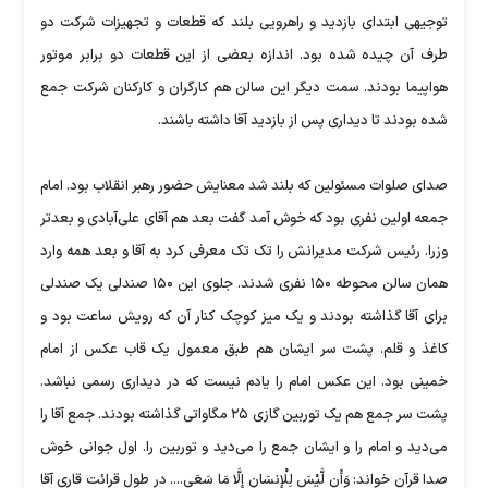
توجیهی ابتدای بازدید و راهرویی بلند که قطعات و تجهیزات شرکت دو
طرف آن چیده شده بود. اندازه بعضی از این قطعات دو برابر موتور
هواپیما بودند. سمت دیگر این سالن هم کارگران و کارکنان شرکت جمع
شده بودند تا دیداری پس از بازدید آقا داشته باشند.
صدای صلوات مسئولین که بلند شد معنایش حضور رهبر انقلاب بود. امام
جمعه اولین نفری بود که خوش آمد گفت بعد هم آقای علی‌آبادی و بعدتر
وزرا. رئیس شرکت مدیرانش را تک تک معرفی کرد به آقا و بعد همه وارد
همان سالن محوطه ۱۵۰ نفری شدند. جلوی این ۱۵۰ صندلی یک صندلی
برای آقا گذاشته بودند و یک میز کوچک کنار آن که رویش ساعت بود و
کاغذ و قلم. پشت سر ایشان هم طبق معمول یک قاب عکس از امام
خمینی بود. این عکس امام را یادم نیست که در دیداری رسمی نباشد.
پشت سر جمع هم یک توربین گازی ۲۵ مگاواتی گذاشته بودند. جمع آقا را
می‌دید و امام را و ایشان جمع را می‌دید و توربین را. اول جوانی خوش
صدا قرآن خواند: وَأَن لَّیْسَ لِلْإِنسَانِ إِلَّا مَا سَعَى.... در طول قرائت قاری آقا