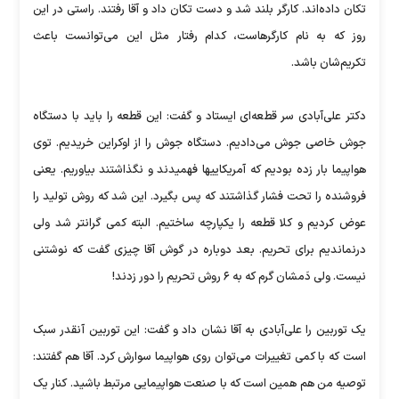
تکان داده‌­اند. کارگر بلند شد و دست تکان داد و آقا رفتند. راستی در این
روز که به نام کارگرهاست، کدام رفتار مثل این می‌توانست باعث
تکریم‌شان باشد.
دکتر علی‌آبادی سر قطعه‌ای ایستاد و گفت: این قطعه را باید با دستگاه
جوش خاصی جوش می‌دادیم. دستگاه جوش را از اوکراین خریدیم. توی
هواپیما بار زده بودیم که آمریکاییها فهمیدند و نگذاشتند بیاوریم. یعنی
فروشنده را تحت فشار گذاشتند که پس بگیرد. این شد که روش تولید را
عوض کردیم و کلا قطعه را یکپارچه ساختیم. البته کمی گرانتر شد ولی
درنماندیم برای تحریم. بعد دوباره در گوش آقا چیزی گفت که نوشتنی
نیست. ولی دَمشان گرم که به ۶ روش تحریم را دور زدند!
یک توربین را علی‌آبادی به آقا نشان داد و گفت: این توربین آنقدر سبک
است که با کمی تغییرات می‌توان روی هواپیما سوارش کرد. آقا هم گفتند:
توصیه من هم همین است که با صنعت هواپیمایی مرتبط باشید. کنار یک