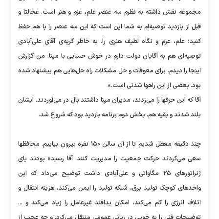
مجموعه نقش داشته به نظرم سه عنصر علم، عزم و هنر است. عجالتا و
قبل از بازدید توصیه‌ام به شما این است که این سه عنصر را با هم حفظ
کنید؛ علم، عزم و نگاه لطیف هنری را. به خاطر گریه‌ی آقای علی‌آبادی
توصیه‌ای هم به آقایان دولت دارم در خوش حسابی با مپنا. من گزارش
اینجا را دیدم. برای معوقات و حل مشکلات راه حل‌هایی هم پیشنهاد شده
بود. بعضی از این راهها شدنی است.»
آقا که این حرفها را می‌زدند، مدیران مپنا داشتند بال در می‌آوردند. ایشان
بلند شدند و بقیه هم. بخش دوم برنامه بازدید بود که شروع شد.
چند دقیقه معطل شدیم تا از آن سالن ۱۵۰ نفره بیرون بیاییم. محافظها
سعی می‌کردند حرکت جمعیت را مدیریت کنند. آقا رسیده بودند پای
ژنراتورهای ۲۵ مگاواتی و علی‌آبادی داشت توضیح می‌داد که این
واحدهای کوچک تولید برق، شبکه تولید را ایمن می‌کند، هزینه انتقال و
اتلاف انرژی را کم می‌کند، امکان پدافند غیرعامل را زیاد می‌کند و ...
توضیحات فنی را به خوبی در زبانی عمومی منتقل می‌کرد. و چه عجب از