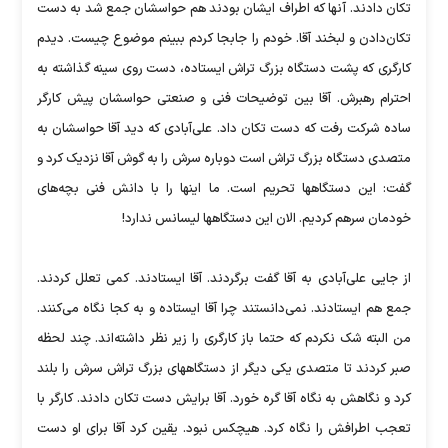
تکان دادند. آنها که اطراف ایشان بودند هم حواسشان جمع شد به دست
تکان‌دادن و لبخند آقا. خودم را جابجا کردم ببینم موضوع چیست. دیدم
کارگری که پشت دستگاه بزرگ تراش ایستاده، دست روی سینه گذاشته به
احترام رهبرش. آقا بین توضیحات فنی و صنعتی حواسشان پیش کارگر
ساده شرکت رفت که دست تکان داد. علی‌آبادی که دید آقا حواسشان به
متصدی دستگاه بزرگ تراش است دوباره سرش را به گوش آقا نزدیک کرد و
گفت: این دستگاهها تحریم است. ما اینها را با دانش فنی بچه‌های
خودمان سرهم کردیم. الان این دستگاهها لیسانس ندارد!
از جایی علی‌آبادی به آقا گفت برگردند. آقا ایستادند. کمی تعلل کردند.
جمع هم ایستادند. نمی‌دانستند چرا آقا ایستاده و به کجا نگاه می‌کنند.
من البته شک نکردم که حتما باز کارگری را زیر نظر داشته‌­اند. چند لحظه
صبر کردند تا متصدی یکی دیگر از دستگاههای بزرگ تراش سرش را بلند
کرد و نگاهش به نگاه آقا گره خورد. آقا برایش دست تکان دادند. کارگر با
تعجب اطرافش را نگاه کرد. هیچکس نبود. یقین کرد آقا برای او دست