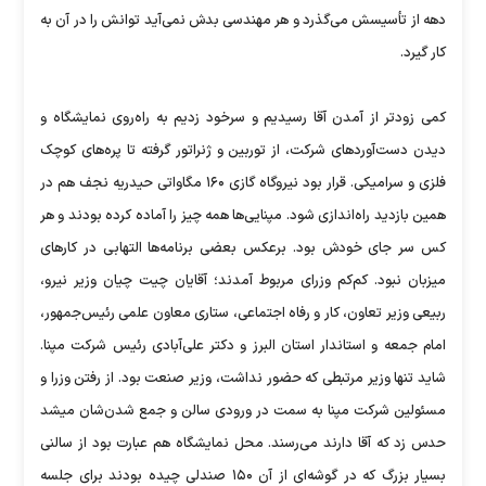
دهه از تأسیسش می‌گذرد و هر مهندسی بدش نمی‌آید توانش را در آن به
کار گیرد.
کمی زودتر از آمدن آقا رسیدیم و سرخود زدیم به راه‌روی نمایشگاه و
دیدن دست‌آوردهای شرکت، از توربین و ژنراتور گرفته تا پره‌های کوچک
فلزی و سرامیکی. قرار بود نیروگاه گازی ۱۶۰ مگاواتی حیدریه نجف هم در
همین بازدید راه‌اندازی شود. مپنایی‌ها همه چیز را آماده کرده بودند و هر
کس سر جای خودش بود. برعکس بعضی برنامه‌ها التهابی در کارهای
میزبان نبود. کم‌کم وزرای مربوط آمدند؛ آقایان چیت چیان وزیر نیرو،
ربیعی وزیر تعاون، کار و رفاه اجتماعی، ستاری معاون علمی رئیس‌جمهور،
امام جمعه و استاندار استان البرز و دکتر علی‌آبادی رئیس شرکت مپنا.
شاید تنها وزیر مرتبطی که حضور نداشت، وزیر صنعت بود. از رفتن وزرا و
مسئولین شرکت مپنا به سمت در ورودی سالن و جمع شدن‌شان می­شد
حدس زد که آقا دارند می‌رسند. محل نمایشگاه هم عبارت بود از سالنی
بسیار بزرگ که در گوشه‌ای از آن ۱۵۰ صندلی چیده بودند برای جلسه