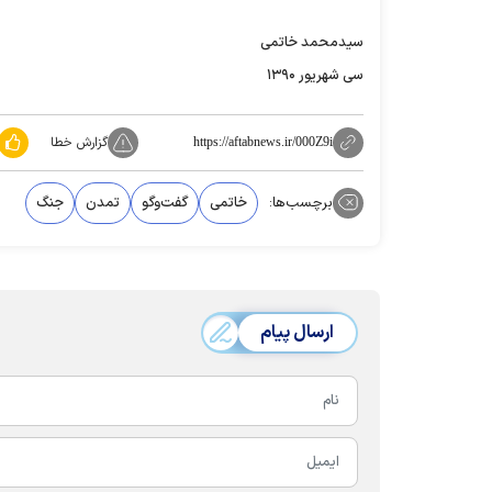
سیدمحمد خاتمی
سی شهریور ۱۳۹۰
گزارش خطا
https://aftabnews.ir/000Z9i
برچسب‌ها:
خاتمی
گفت‌و‌گو
تمدن
جنگ
ارسال پیام