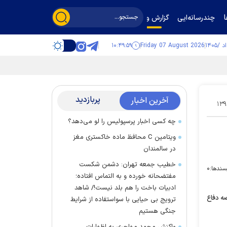
چندرسانه‌ایی
گزارش و گفت‌وگو
۱۰:۴۹:۵۹
Friday 07 August 2026
پربازدید
آخرین اخبار
۱۳۹
چه کسی اخبار پرسپولیس را لو می‌دهد؟
ویتامین C محافظ ماده خاکستری مغز
در سالمندان
خطیب جمعه تهران: دشمن شکست
سندها:
۰
مفتضحانه خورده و به التماس افتاده؛
ادبیات باخت را هم بلد نیست!/ شاهد
ه دفاع
ترویج بی حیایی با سواستفاده از شرایط
جنگی هستیم