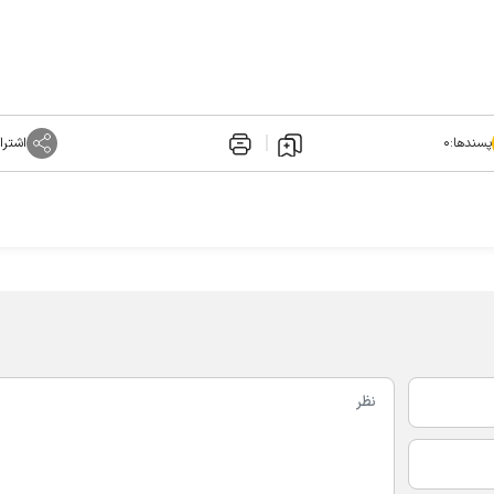
پسندها:
۰
اشترا