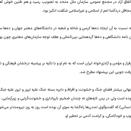
ا اتفاق آراء در مجمع عمومی سازمان ملل متحد به تصویب رسید و هم طنین خوش آه
افل دردآشنا اعم از اسلامی و غیراسلامی شگفت انگیز بود.
نسبت به آن ایجاد ده‌ها کرسی و شاخه و شعبه در دانشگاه‌های معتبر جهان و ده‌ها سا
ن نامه دانشگاهی و ده‌ها گردهمایی بین‌المللی و عطف توجه سازمان‌های معتبری چون ی
و مؤمن و آزادی‌خواه ایران است که به نام او و با تکیه بر پیشینه درخشان فرهنگی و ت
یشرفت جویی این پیشنهاد مطرح شد.
یستی ۱۱ سپتامبر فضای پیدای جهانی بیشتر فضای جنگ و خشونت و افراط و دایره بسته جنگ علیه ترور و ترور علیه جن
بوده است ولی در پس لایه‌های نه چندان ضخیم نارواداری و خشونت‌گرایی و زورآزمایی،
نسانی) که گفت‌و‌گوی تمدن‌ها راه‌گشا به سوی آن بوده است روز به روز نیرومند‌تر می‌شو
 و خودکامگی، و کرامت آدمی بر تحقیر او.