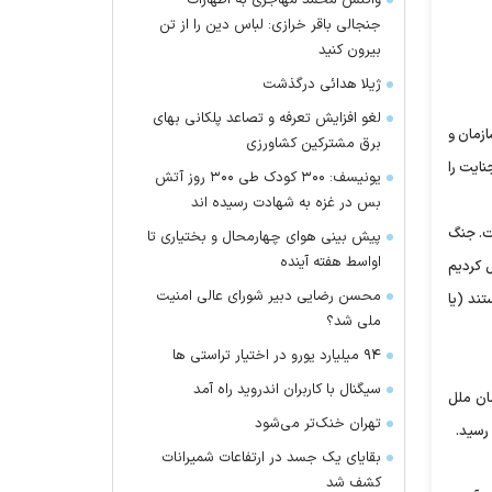
واکنش محمد مهاجری به اظهارات
جنجالی باقر خرازی: لباس دین را از تن
بیرون کنید
ژیلا هدائی درگذشت
لغو افزایش تعرفه و تصاعد پلکانی بهای
ازمان و
برق مشترکین کشاورزی
نایت را
یونیسف: ۳۰۰ کودک طی ۳۰۰ روز آتش
بس در غزه به شهادت رسیده اند
شت. جنگ
پیش بینی هوای چهارمحال و بختیاری تا
اواسط هفته آینده
 کردیم
محسن رضایی دبیر شورای عالی امنیت
تند (یا
ملی شد؟
۹۴ میلیارد یورو در اختیار تراستی ها
سیگنال با کاربران اندروید راه آمد
ان ملل
تهران خنک‌تر می‌شود
بقایای یک جسد در ارتفاعات شمیرانات
کشف شد