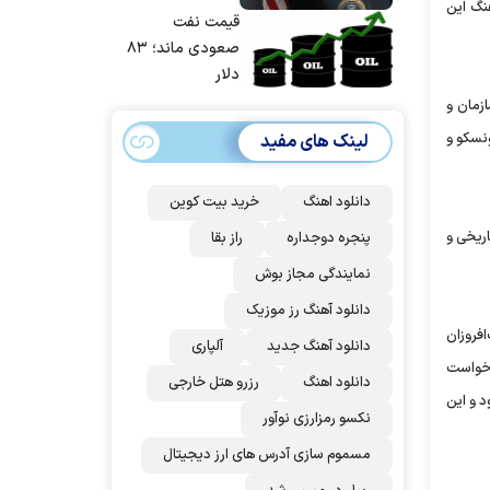
نگ این
حسابی می‌کوبیم |
قیمت نفت
برای بزرگ‌ترین
صعودی ماند؛ ۸۳
حمله آماده بودیم
دلار
| غنائم از آنِ فاتح
زمان و
است، درست
ونسکو و
لینک های مفید
است؟
دانلود اهنگ
خرید بیت کوین
اریخی و
پنجره دوجداره
راز بقا
نمایندگی مجاز بوش
دانلود آهنگ رز‌ موزیک
گ‌افروزان
دانلود آهنگ جدید
آلپاری
 خواست
دانلود اهنگ
رزرو هتل خارجی
د و این
نکسو رمزارزی نوآور
مسموم سازی آدرس های ارز دیجیتال