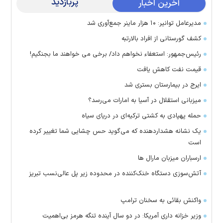
پربازدید
آخرین اخبار
مدیرعامل توانیر: ۱۰ هزار ماینر جمع‌آوری شد
کشف گورستانی از افراد بالارتبه
رئیس‌جمهور: استعفاء نخواهم داد/ برخی می خواهند ما بجنگیم!
قیمت نفت کاهش یافت
ایرج در بیمارستان بستری شد
میزبانی استقلال در آسیا به امارات می‌رسد؟
حمله پهپادی به کشتی ترکیه‌ای در دریای سیاه
یک نشانه هشداردهنده که می‌گوید حس چشایی شما تغییر کرده
است
ارسباران میزبان مارال ها
آتش‌سوزی دستگاه خنک‌کننده در محدوده زیر پل عالی‌نسب تبریز
واکنش بقائی به سخنان ترامپ
وزیر خزانه داری آمریکا: در دو سال آینده تنگه هرمز بی‌اهمیت