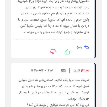
معمول(بیانگر یک نفر و یا یک گروه دزد) پرخ خودروها
را باز کزده و می برند و من خودم نمونه ای از این
مالباخته ها بودم و دو بار هم حضور پلیس در محل
وقوع جرم را دیده ام، اما نتیج؟ هیچ، نهضت دزد و یا
دزدان با همان رویه ادامه دارد! اما پلیس مکررا آنتن
های ماهواره را جمع کرده، سه بارش را من دیده ام.
پاسخ
۰
۱
سینا از شیراز
۲۲:۵۸ - ۱۳۹۱/۰۹/۱۳
صورت مساله را پاک نکنید. دستفروشی به دلیل نبودن
شغل آبرومند است. اگه امکانات در روستا و شهرهای
کوچک بود خیلی از این دستفروشان در شهر یا روستای
خودشان بودند.
کی بود که می خواست بیکاری را ریشه کن کنه؟