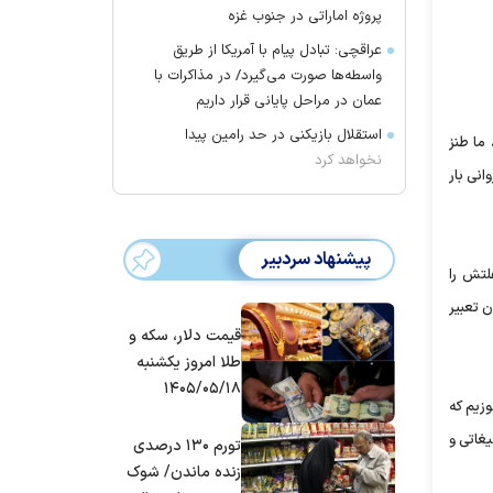
پروژه اماراتی در جنوب غزه
عراقچی: تبادل پیام با آمریکا از طریق
واسطه‌ها صورت می‌گیرد/ در مذاکرات با
عمان در مراحل پایانی قرار داریم
استقلال بازیکنی در حد رامین پیدا
ما طنز
نخواهد کرد
انی بار
پیشنهاد سردبیر
 که علتش را
 تعبیر
قیمت دلار، سکه و
طلا امروز یکشنبه
۱۴۰۵/۰۵/۱۸
زیم که
یغاتی و
تورم ۱۳۰ درصدی
زنده ماندن/ شوک