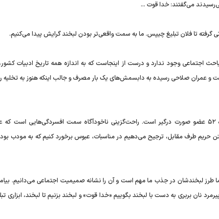
ی‌رسیدند می‌گفتند: خدا قوت ...
باتی گرفته تا فلان تبلیغ چیپس. ما به سمت واقعی‌تر بودن لبخند گرایش پیدا می‌کنیم.
احث اجتماعی وجود ندارد و درست از اینجاست که به اندازه همه تاریخ ادبیات کشور، 
 حالت و عمران صلاحی رسیده به دابسمش‌های یک بار مصرف و جالب اینکه هنوز به تخلیه رو
برای گریه‌کردن ۱۷ عضله در صورت به کار می‌افتد و برای خنده ۵۲ عضو صورت درگیر است. راحت‌گزینی ناخودآگاه سمت افسردگی‌هایی است
ستن حریم طرف مقابل، ترجیح می‌دهیم در مناسبات، عبوس برخورد کنیم که به مودب بودن
ما طرز لبخندشان در جذب ما مهم است و آن را نشانه صمیمیت اجتماعی می‌دانیم. بیامو
مرد نان بربری به دست با لبخند بگوییم «خدا قوت» و لبخند بزنیم تا لبخند، ابزاری تبل