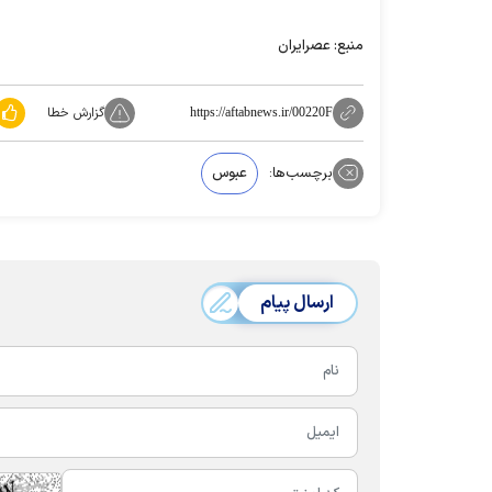
منبع: عصرایران
گزارش خطا
https://aftabnews.ir/00220F
برچسب‌ها:
عبوس
ارسال پیام