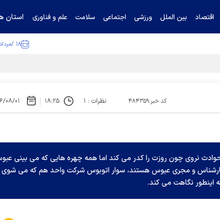
استان ها
اقتصاد
بین الملل
ورزشی
اجتماعی
سلامت
علم و فناوری
۱۸ /مرداد /۱۴۰۵
تیناف / گل‌گهر با تراکتور و سپاهان هم امتیاز شد
نظرات : ۱
۱۸:۲۵
۶/۰۸/۰۱
کد خبر:۴۸۴۳۵۹
ادث نروی چون روزت را کدر می کند اما همه چهره هایی که می بینی عبو
 کارشناس و مجری عبوس هستند، سوار اتوبوس شرکت واحد هم که می شوی ب
ه اینطور نگاهت می کند.