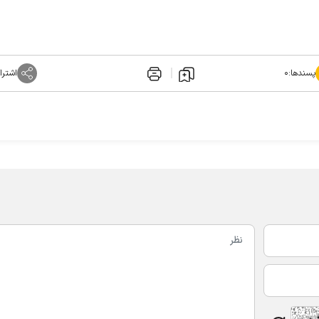
پسندها:
۰
اشترا