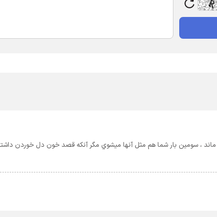
 ماند ، سومين بار شما هم مثل آنها ميشوي مگر آنكه قصد خون دل خوردن داشته