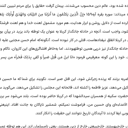
تاب داده شده بود، عالم دین محسوب می‌شدند، پیمان گرفت حقایق را برای مردم تبیین کنند
نکنند. قرآن کتمان حقایق را نه تنها یک رذیلت اخلاقی، بلکه گناه میداند؛ سوره بقره آیه۱۵۹ «إِنَّ الَّذِینَ یَکتُمُونَ مَا أَنزَلنَا مِنَ البَیِّنَاتِ وَالهُدَىٰ أُولَٰئِک
خدا نازل کرده است از دلایل روشن و ابزار هدایت، هم مورد مشمول لعنت خدا و هم لعنت فرشتگ
شود، واجب است. آنچه در حادثه جانگداز کربلا به عنوان یک توطئه باند یزید در پیآن بو
در کربلا اتفاق نیفتادهاست، قتلی در کار نبوده است. آنگونه‌که امام حسن مجتبی علیه ال
دثه جانگداز نیز درپی همین توطئهبودند، اما به‌خاطر افشاگری‌های این کاروان، ناکام و
را این گونه معرفیمی فرمود «انَا ابنُ مَن قُتِلَ صَبراً وَ کَفی بِذلِکَ فَخراً» من پس
 ضربه بزنند که پرنده زجرکش شود، این قتل صبر است. نگویند برای شما که ما حسین فا
ل می‌دهد، عزیز فاطمه را کشته اند، فاتحانه این مجلس را تشکیل می‌دهد، می‌گوید سر
 حضرت سکینه از همسران سیدالشهدا که در کربلا حاضر بوده است، بلند می‌شود سر بریده
اَسِنّةُ الاَعداء»‌ای وای حسین من، فراموشت نمیکنم، شمشیر ناپاکان به جانت افتاد. اینیعن
ایفا کردند تا آیندگان تاریخ نتوانند این حقیقت را انکار کنند.
ان، خارجیهستند. خارجییعنی خارج از دین هستند، یعنی نامسلمان اند. این هم توطئه عمی