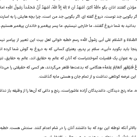
بگو «اَللّهُ اَکبَرُ، اَشهَدُ اَن لا اِلَهَ إِلاَّ اللّهُ، اَشهَدُ أَنَّ مُحَمَّداً رَسُولُ اللّهِ» ا
 بگویی جد توست، دروغ گفته ای. اگر بگویی جد من است، چرا بچه هایش را به اسارت 
انید به شما دروغ گفتند، ما خارجی نیستیم، ما پسر پیغمبر و خاندان پیغمبر هستیم.
صّلاة و السّلام عَلی اَبی رَسُولُ الله» رسم خطبه خوانی اهل بیت این تعبیر از پیامبر نی
نجا باید بگوید «اَبی»، سلام بر پدرم، یعنیای کسانی که به دروغ به گوش شما کرده ان
 به عنوان یک فضیلت آموختنیاست که آنان که عالم به حقایق اند، عالم به حقایق، تنها
عُ فَلیُظهِرِ اَلعَالِمُ عِلمَهُ» هنگامی که بدعت‌ها ظاهر می‌گردند، هر کسی که حقیقتی را می‌دا
در این عرصه کوتاهی نداشت و از تمام جان و هستی مایه گذاشت.
اه رنج دیدگان، داغدیدگان آزاده عاشوراست، رنج و داغی که آن‌ها را از وظیفه باز ندا
 بالاتر آنکه توطئه این بود که بنا داشتند آنان را در شام اعدام کنند. سندش هست. خط