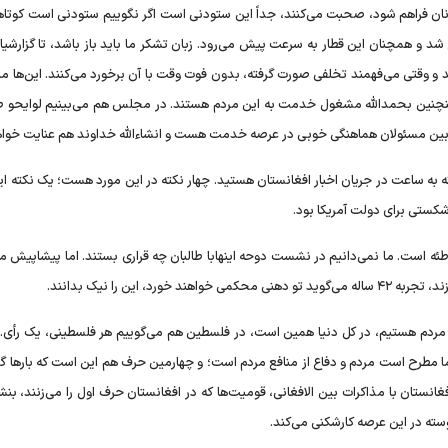
ان فراهم شود، صحبت می‌کنند، جداً این ستودنی است اگر نگوییم ستودنی است کوتاه
د و همچنان این قطار به سرعت پیش می‌رود. زبان تشکر ما باید باز باشد، تا گزارشیا
 و وقتی می‌فهمند تخلفی صورت گرفته، بدون فوت وقت با آن برخورد می‌کنند. این‌ها ما
اینچنین بحمدالله مشغول خدمت به این مردم هستند. در مجلس هم می‌بینیم لوایحو ط
در بین مسئولان هماهنگی خوبی در عرصه خدمت هست و انشاءالله خداوند هم عنایت خواه
که به ساعت در جریان اخبار افغانستان هستید. چهار نکته در این مورد هست؛ یک نکته ا
 توطئه است. ما نمی‌دانیم در نشست دوحه اینهابا طالبان چه قراری بستند. اما پیشاپیش م
 این را نیک بدانند.
فع مردم هستیم، در کل دنیا همین است، در فلسطین هم می‌گوییم هر فلسطینی، یک رأی. ب
 ما مطرح است مردم و دفاع از منافع مردم است؛ و چهارمین حرف هم این است که بار‌ها گف
تان با مذاکرات بین الافغانی، قومیت‌ها که در افغانستان حرف اول را می‌زنند، بنشی
وسته در این عرصه کارشکنی می‌کند.