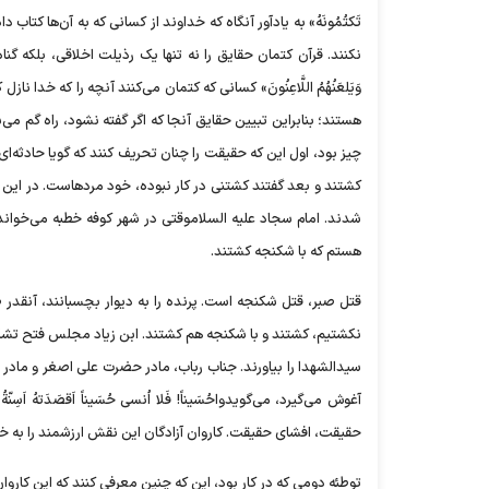
تَکتُمُونَهُ» به یادآور آنگاه که خداوند از کسانی که به آن‌ها ک
وَیَلعَنُهُمُ اللَّاعِنُونَ» کسانی که کتمان می‌کنند آنچه را که 
هستند؛ بنابراین تبیین حقایق آنجا که اگر گفته نشود، راه گم می‌
چیز بود، اول این که حقیقت را چنان تحریف کنند که گویا حادثه‌ای 
کشتند و بعد گفتند کشتنی در کار نبوده، خود مردهاست. در این حا
شدند. امام سجاد علیه السلاموقتی در شهر کوفه خطبه می‌خواند، خود 
هستم که با شکنجه کشتند.
قتل صبر، قتل شکنجه است. پرنده را به دیوار بچسبانند، آنقدر
نکشتیم، کشتند و با شکنجه هم کشتند. ابن زیاد مجلس فتح تشکی
سیدالشهدا را بیاورند. جناب رباب، مادر حضرت علی اصغر و مادر
آغوش می‌گیرد، می‌گویدواحُسَیناً! فَلا اُنسی حُسَیناً اَقصَدَتهُ 
حقیقت، افشای حقیقت. کاروان آزادگان این نقش ارزشمند را به خوبی 
توطئه دومی که در کار بود، این که چنین معرفی کنند که این کارو