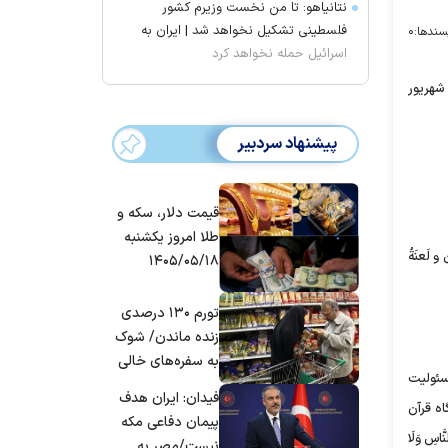
نتانیاهو: تا من نخست وزیرم کشور
فلسطینی تشکیل نخواهد شد | ایران به
سندها:
۰
اسرائیل حمله نخواهد کرد
ی ماه شهریور
پیشنهاد سردبیر
قیمت دلار، سکه و
طلا امروز یکشنبه
و لَعنَة‌ُ
۱۴۰۵/۰۵/۱۸
تورم ۱۳۰ درصدی
زنده ماندن/ شوک
به سفره‌های خالی
مسئولیت
کارگران
فیدان: ایران هدف
اه قرآن
پیمان دفاعی مکه
ُنَّهُ لِلنَّاسِ وَلَا
نیست/مصر به