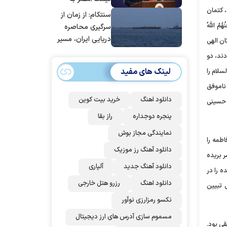
، کتمان
جمع ترکیه،
سنتکام: از زمان از
عربستان و
َ یَلعَنُهُمُ اللَّهُ
سرگیری محاصره
پاکستان می
دریایی ایران، مسیر
ان الهی
پیوندد
بیش از ۵۰ کشتی را
دند، دو
تغییر داده‌ایم
لینک های مفید
سلام را
 ناموفق
دانلود اهنگ
خرید بیت کوین
ر حسینی
پنجره دوجداره
راز بقا
نمایندگی مجاز بوش
طمه را
دانلود آهنگ رز‌ موزیک
 بریده
دانلود آهنگ جدید
آلپاری
 را در
دانلود اهنگ
رزرو هتل خارجی
ی تبیین
نکسو رمزارزی نوآور
مسموم سازی آدرس های ارز دیجیتال
قی بود.