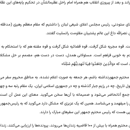
راند و بعد از پیروزی انقلاب هم همراه امام راحل عظیمالشأن در تحکیم پایه‌های این نظا
علمای ستودنی، رئیس مجلس اعلای شیعی لبنان را داشتیم که مقام معظم رهبری (مدظله ا
نصرالله داغ این عالم پشتیبان مقاومت راتسلیت گفتند.
ت. قوه مجریه شکل گرفت، قوه قضائیه شکل گرفت و قوه مقننه هم که با استحکام به ک
ت مردم به خوبی فراهم است. مسئولانی همدل، دست در دست هم، مصمم بر حل مشکلا
ّذِینَ جَاهَدُوا فِینَا لَنَهدِیَنَّهُم سُبُلَنَا»
حترم جمهورنداشته باشم، هر جمعه به صورت اعلام نشده، به مناطق محروم سفر می‌ک
ل تاریخ، چه در رژیم جبار گذشته و چه در جمهوری اسلامی ایران، یک مقام رتبه سه و چها
جمع آنانحاضر می‌شود و صمیمانه با آن‌ها سخن می‌گوید. معنای این عمل آن است 
م را میفهمد و می‌شناسد. همین که یک عزیزی که مشکل دارد می‌گوید که به رئیس‌جمهور
ی هست که رئیس محترم جمهور این سفر‌های مبارک را دارند.
در قوه قضائیه، ما شاهد تحرک جدیدی هستیم. هر هفته دادستان محترم همراه با بیش از ۱۰۰ قاضیبه زندان‌ها می‌روند، پرونده‌ها را ارزیابی می‌ک