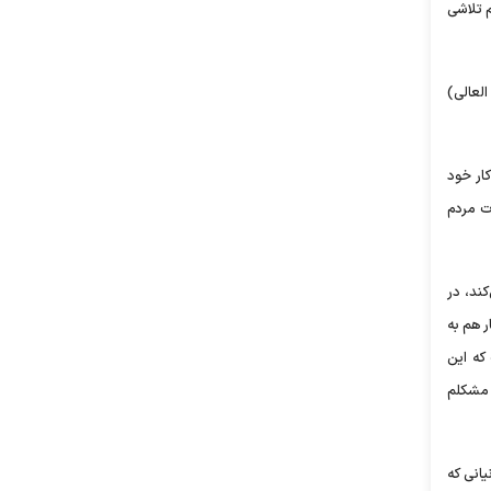
م تلاشی
لعالی)
ار خود
ت مردم
ند، در
ر هم به
که این
 مشکلم
نند، زندانیانی که