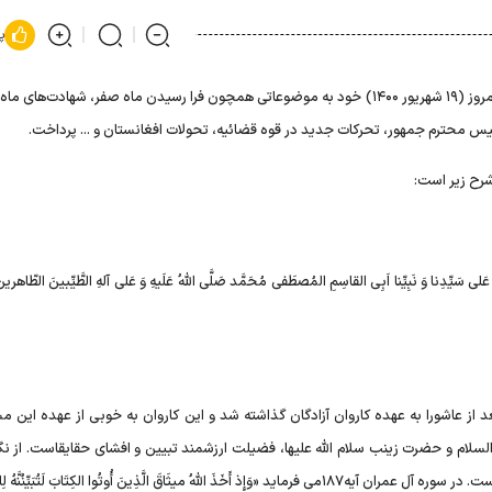
پ
سیداحمد خاتمی در سخنان خطبه گونه امروز (۱۹ شهریور ۱۴۰۰) خود به موضوعاتی همچون فرا رسیدن ماه صفر، شهادت‌ها
رح زیر است:
عَلی سَیِّدِنا وَ نَبِیِّنا اَبِی القاسِمِ المُصطَفی مُحَمَّد صَلَّی اللهُ عَلَیهِ وَ عَلی آلهِ الطَّیِّبینَ الطّاهرین 
د از عاشورا به عهده کاروان آزادگان گذاشته شد و این کاروان به خوبی از عهده این 
السلام و حضرت زینب سلام الله علیها، فضیلت ارزشمند تبیین و افشای حقایقاست. از نگ
کریم، تبیین و افشای حقایق نه تنها فضیلت اخلاقی، بلکه فریضه است. در سوره آل عمران آیه۱۸۷می فرماید «وَإِذ أَخَذَ اللَّهُ میثَاقَ الَّذِینَ أُوتُوا الکِتَابَ لَتُبَیِّن