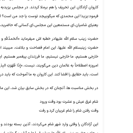
کاروان آزادگان این تحریف را هم برملا کردند. در مجلس یزیدبه مؤذن گفتند اذان 
فرمود:یزید! این محمدی که میگوییجد توست یا جد من است؟ اگر
یعنیای شامیان،‌ای مستمعین این مجلس،‌ای کسانی که حاضرید، بد
حضرت زینب سلام الله علیهادر خطبه اش میفرماید «اَلحَمدُللهِ و ال
حضرت زینبسلام الله علیها، این امام فصاحت و بلاغت، میبیند ای
خارجی هستیم، ما خارجی نیستیم، ما فرزندان پیغمبر هستیم. این
امروزه اصطلاحاً به عالمان دین می‌گویند، نیست، «إِذَا ظَهَرَتِ البِدَ
است، باید حقایق را افشا کند. این کاروان به ما آموخت که باید 
در بخش مناسبت ها، آنچنان که در بخش سابق بیان شد، این ماه، م
شام غرق عیش و عشرت بود وقت ورود
وقت رفتن شام را شام غریبان کرد و رفت
این آزادگان را وقتی وارد شهر شام می‌کردند، آذین بسته بودند و