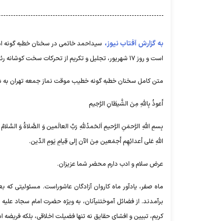
به گزارش آفتاب نیوز،
است و روز ۱۷ شهریور، تجلیل و تکریم از تحرکات سخت کوشانه رئیس محترم جمهور، تحرکات جدید در قوه قضائیه، تحولات افغانستان و ... پرداخت.
متن کامل سخنان خطبه گونه خطیب موقت نماز جمعه تهران به ش
أَعوذُ بِاللَّهِ مِنَ الشَّیطَانِ الرَّجیم
بِسمِ اللهِ الرَّحمَنِ الرَّحیمِ اَلحَمدُللهِ رَبِّ العالَمین وَ الصَّلاةُ وَ السَّلامُ 
اللهِ عَلی أعدائِهِم أَجمَعین مِنَ الآن إلی قِیامِ یَومِ الدّین.
عرض سلام و ادب دارم محضر شما عزیزان.
ماه صفر، یادآور ماه کاروان آزادگان عاشوراست. مسئولیتی که بع
برآمدند. از فضائل آموختنیآنان، به ویژه حضرت امام سجاد علیه 