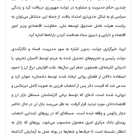
چندین حکم مدیریت و مشاوره در دولت مهرورزی دریافت کرد و زندگی
سیاسی او به شکل جدی‌تری امتداد یافت. از جمله این مشاغل می‌توان به
ریاست هیئت عامل صندوق توسعه ملی، معاونت اقتصادی وزیر امور
اقتصاد و دارایی و دبیری ستاد هدفمند کردن یارانه‌ها اشاره کرد.
ایرنا، خبرگزاری دولت، بدون اشاره به سوء مدیریت، فساد و ناکارآمدی
دولت رئیسی و تحریم‌های تحمیل شده به مردم توسط کاسبان تحریم، با
ادبیاتی کلیشه‌ای، همچون تمام این سال‌ها، علت افزایش نرخ ارز را «سوء
استفاده دلالان از فضای روانی ایجاد شده توسط دشمنان» عنوان کرد و
مدعی شد که قیمت دلار پس از انتصاب فرزین به صورت کامل «برعکس و
نزولی» شده است، ادعای که توسط برخی کارشناسان مستقل بازار ارز و
اقتصاددانان مورد تردید قرار گرفت. به نظر می‌رسد بازار ارز در حال حاضر
دچار پائوس و وقفه شده است، مسئله‌ای که در روز‌های ابتدایی انتصاب
روسای بانک مرکزی امری معمول محسوب می‌شود، روز‌های که بازار به
انتظار نشسته است تا حرف‌ها و شعار‌ها در بوته عمل به آزمایش گذاشته