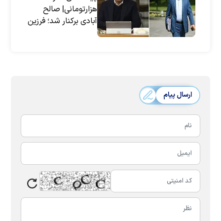
هزارتومانی| صالح
آبادی برکنار شد؛ فرزین
رئیس بانک مرکزی شد
ارسال پیام