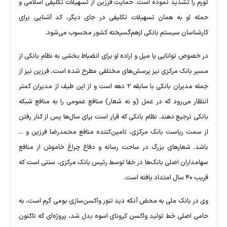
تورم را تشدید نموده است. حمایت فرزین از تسهیلات تکلیفی اسلامی و
حمله او به همان تسهیلات تکلیفی در جای دیگر، کد آشنایی برای
کارشناسان سیستم بانکی ازهم‌گسیخته کشور محسوب می‌شود.
در خصوص توانایی یا میل و اراده او برای انضباط بخشی به نظام بانکی از
مسیر بانک مرکزی نیز پرسش‌های مختلفی مطرح شده است، فرزین نیز از
جمله مدیران بانکی با سابقه ۲ دهه است و از این طیف از مدیران کمتر
انتظار می‌رود که در عمل (و نه شعار) منافع عمومی را به منافع شبکه
بانکی ترجیع دهند. نظام بانکی که قرار است برای سال‌ها پس از کنار رفتن
از سمت ریاست بانک مرکزی، تامین‌کننده منافع محمدرضا فرزین و ...
باشد. شعار‌های بزرگ در ساحت رسانه و دفاع چراغ خاموش از منافع
سهامداران اصلی بانک‌ها در خفا توسط رئیس بانک مرکزی، سنتی است که
قریب ۴۰ سال امتداد یافته است.
وی در بانک ملی به محض آنکه دید تنور واکسن‌سازی بومی گرم است، به
حامی اصلی خط تولید واکسن کرونای اسوه بدل شد، پروژه‌ای که تاکنون