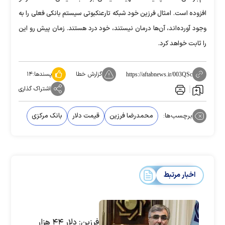
افزوده است. امثال فرزین خود شبکه تارعنکبوتی سیستم بانکی فعلی را به
وجود آورده‌اند، آن‌ها درمان نیستند، خود درد هستند. زمان پیش رو این
را ثابت خواهد کرد.
گزارش خطا
پسندها:
۱۴
https://aftabnews.ir/003QSc
اشتراک گذاری
برچسب‌ها:
محمدرضا فرزین
قیمت دلار
بانک مرکزی
اخبار مرتبط
فرزین: دلار ۴۴ هزار