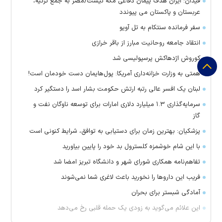
فیدان: ایران هدف پیمان دفاعی مکه نیست/مصر به جمع ترکیه،
عربستان و پاکستان می پیوندد
سفر فرمانده سنتکام به تل آویو
انتقاد جامعه روحانیت مبارز از باقر خرازی
کوروش اژدهاکش پرسپولیسی شد
همتی به وزارت خزانه‌داری آمریکا: پول‌هایمان دست خودمان است!
لبنان یک افسر عالی رتبه ارتش حکومت بشار اسد را دستگیر کرد
سرمایه‌گذاری ۱.۳ میلیارد دلاری امارات برای توسعه ناوگان نفت و
گاز
پزشکیان: بهترین زمان برای دستیابی به توافق، شرایط کنونی است
با این شام خوشمزه کلسترول بد خود را پایین بیاورید
تفاهم‌نامه همکاری شورای شهر و دانشگاه تبریز امضا شد
فریب این دارو‌ها را نخورید باعث لاغری شما نمی‌شوند
آمادگی شبستر برای بحران
این علائم می‌گوید به زودی یک حمله قلبی رخ می‌دهد