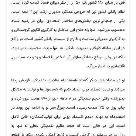
قبل در میان ۱۸۰ کشور رتبه ۱۵۰ را از نظر میزان فساد کسب کرده است،
نظام بانکی کشور نیز که خروجی عملکرد مدیران ارشد این ۲ دهه است،
یکی از جنجالی‌ترین بخش‌های ساختار اقتصادی ایران در زمینه فساد
محسوب می‌شود، تنها راه حلاج این ساختار به کارگیری الگوی گرجستانی و
به کارگیری مدیرانی سلامت و خارج از سیستم بانکی کشور است، در واقع
در ایران سابقه طولانی مدیریت بانکی، نه تنها مزیت محسوب نمی‌شود،
بلکه در برخی مواقع نشانگر سازش آن شخص با فساد و زد و بند سیاسی_
اقتصادی به شمار می‌آید.
او در مصاحبه‌ای دیگر گفت: «اسفندماه تقاضای نقدینگی افزایش پیدا
می‌کند و نباید انسداد پولی ایجاد کنیم که کسب‌وکار‌ها و تولید به مشکل
بخورند.» وقتی حجم نقدینگی در ۸ ماهه اخیر از ۹۷۰ همت عبور کرده و
چاپ پول به ۱۲۵ همت رسیده است، چراغ سبز او به ادامه این روند در
اسفندماه به بهانه «عدم انسداد پولی برای تولیدکنندگان» قابل تامل
است. این در حالی است که حجم عظیم نقدینگی فعلی نه تنها به
روان‌سازی سرمایه در گردش کسب و کار‌ها کمکی نکرده، بلکه با اضافه