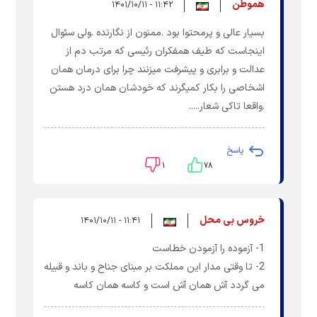
هموطن
۱۱:۴۲ - ۱۴۰۱/۱۰/۱۱
بسیار عالی و پرمحتوا بود .ممنون از نگارنده .ولی سئوال
اینجاست که طیف همفکران رئیسی که مرتب دم از
عدالت و برابری و پیشرفت میزنند چرا برای درمان همان
اشخاصی را بکار کمیگرند که خودشان همان درد هستن
.واقعا تاکی شعار.....
پاسخ
۱
۷۸
خروس بی محل
۱۱:۴۱ - ۱۴۰۱/۱۰/۱۱
1- آزموده را آزمودن خطاست
2- تا وقتی مدار این مملکت بر مبنای جناح و باند و قبیله
می گردد آش همان آش است و کاسه همان کاسه