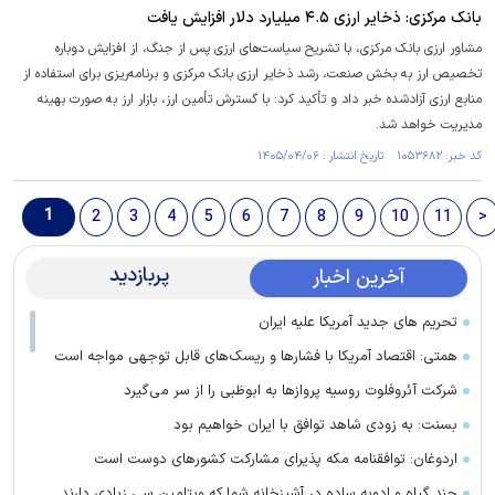
بانک مرکزی: ذخایر ارزی ۴.۵ میلیارد دلار افزایش یافت
مشاور ارزی بانک مرکزی، با تشریح سیاست‌های ارزی پس از جنگ، از افزایش دوباره
تخصیص ارز به بخش صنعت، رشد ذخایر ارزی بانک مرکزی و برنامه‌ریزی برای استفاده از
منابع ارزی آزادشده خبر داد و تأکید کرد: با گسترش تأمین ارز، بازار ارز به صورت بهینه
مدیریت خواهد شد.
کد خبر: ۱۰۵۳۶۸۲ تاریخ انتشار : ۱۴۰۵/۰۴/۰۶
1
2
3
4
5
6
7
8
9
10
11
>
پربازدید
آخرین اخبار
تحریم های جدید آمریکا علیه ایران
همتی: اقتصاد آمریکا با فشارها و ریسک‌های قابل توجهی مواجه است
شرکت آئروفلوت روسیه پرواز‌ها به ابوظبی را از سر می‌گیرد
بسنت: به زودی شاهد توافق با ایران خواهیم بود
اردوغان: توافقنامه مکه پذیرای مشارکت کشور‌های دوست است
چند گیاه و ادویه ساده در آشپزخانه شما که ویتامین سی زیادی دارند