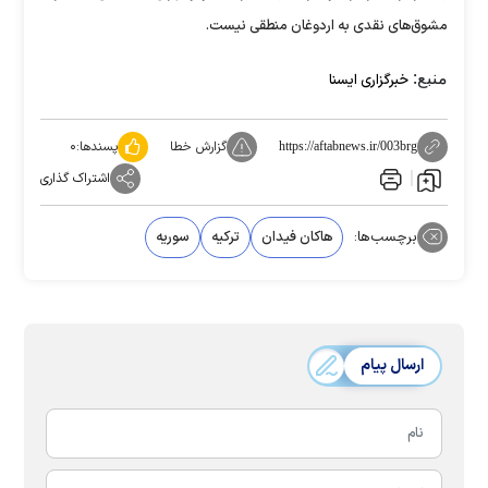
مشوق‌های نقدی به اردوغان منطقی نیست.
منبع:
خبرگزاری ایسنا
گزارش خطا
پسندها:
۰
https://aftabnews.ir/003brg
اشتراک گذاری
برچسب‌ها:
هاکان فیدان
ترکیه
سوریه
ارسال پیام