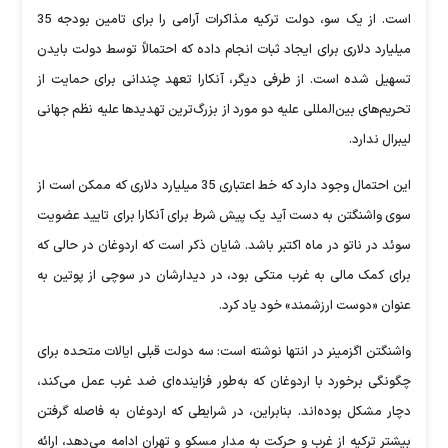
است. از یک سو، دولت ترکیه مذاکرات آرامی را برای تامین بودجه 35
میلیارد دلاری برای ایجاد ثبات انجام داده که احتمالاً توسط دولت بایدن
تسهیل شده است. از طرفی دیگر، آنکارا تعهد چندانی برای حمایت از
تحریم‌های بین‌المللی علیه دو مورد از بزرگ‌ترین تهدیدها علیه نظم جهانی
لیبرال ندارد.
این احتمال وجود دارد که خط اعتباری 35 میلیارد دلاری که ممکن است از
سوی واشنگتن به دست آید یک پیش شرط برای آنکارا برای تایید عضویت
سوئد در ناتو در ماه اکتبر باشد. شایان ذکر است که اردوغان در حالی که
برای کمک مالی به غرب متکی بود، در دیدارشان در سوچی از پوتین به
عنوان «دوست ارزشمند» خود یاد کرد.
واشنگتن اگزمینر در انتها نوشته است: سه دولت قبلی ایالات متحده برای
چگونگی برخورد با اردوغان که به‌طور فزاینده‌ای ضد غرب عمل می‌کند،
دچار مشکل بوده‌اند. بنابراین، در شرایطی که اردوغان به فاصله گرفتن
بیشتر ترکیه از غرب و حرکت به مدار مسکو و تهران ادامه می‌دهد، ارائه