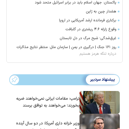
پاکستان: جهان اسلام باید در برابر اسرائیل متحد شود
هشدار چین به ژاپن
برکناری فرمانده ارشد آمریکایی در اروپا
وقوع زلزله ۴.۶ ریشتری در گلبافت
غرق‌شدگی؛ شبح مرگ در دل تابستان
روز ۱۶۱ جنگ | درگیری در یمن | سازمان ملل: منتظر نتایج مذاکرات
درباره تنگه هرمز هستیم
پیشنهاد سردبیر
ترامپ: مقامات ایرانی نمی‌خواهند ضربه
بخورند؛ می‌خواهند به توافق برسند
وزیر خزانه داری آمریکا: در دو سال آینده