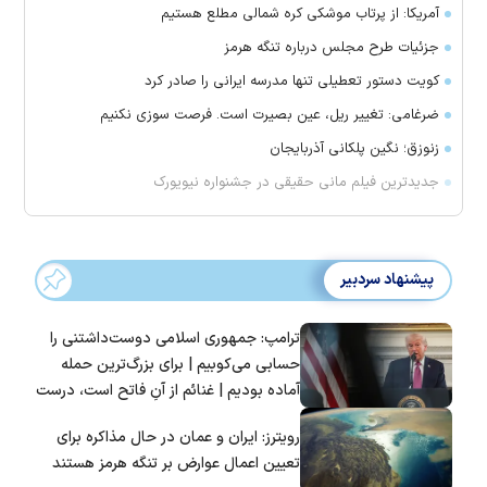
آمریکا: از پرتاب موشکی کره شمالی مطلع هستیم
جزئیات طرح مجلس درباره تنگه هرمز
کویت دستور تعطیلی تنها مدرسه ایرانی را صادر کرد
ضرغامی: تغییر ریل، عین بصیرت است. فرصت سوزی نکنیم
زنوزق؛ نگین پلکانی آذربایجان
جدیدترین فیلم مانی حقیقی در جشنواره نیویورک
پیشنهاد سردبیر
ترامپ: جمهوری اسلامی دوست‌داشتنی را
حسابی می‌کوبیم | برای بزرگ‌ترین حمله
آماده بودیم | غنائم از آنِ فاتح است، درست
است؟
رویترز: ایران و عمان در حال مذاکره برای
تعیین اعمال عوارض بر تنگه هرمز هستند