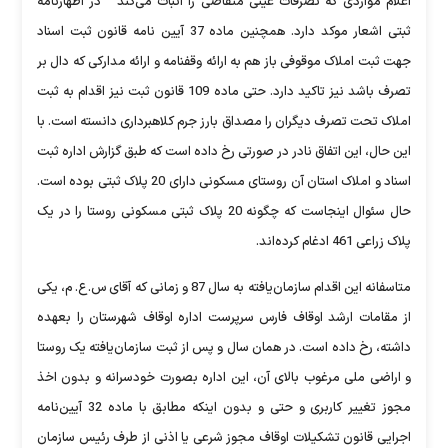
اعلام مواردی که تصرفات عینی متقاضی را اثبات می‌کند " در اظهارنامه
ثبتی اشعار موکد دارد. همچنین ماده 37 آیین نامه قانون ثبت اسناد
جهت ثبت املاک موقوفی باز هم به ارائه وقفنامه و ارائه مدارکی که دال بر
تصرف باشد نیز تاکید دارد. حتی ماده 109 قانون ثبت نیز اقدام به ثبت
املاک تحت تصرف دیگران را مصداق بارز جرم کلاهبرداری دانسته است. با
این حال، این اتفاق نادر در صورتی رخ داده است که طبق گزارش اداره ثبت
اسناد و املاک استان آن روستای مسکونی دارای 20 پلاک ثبتی بوده است.
حال سئوال اینجاست که چگونه 20 پلاک ثبتی مسکونی روستا را در یک
پلاک زراعی 461 ادغام کرده‌اند.
متاسفانه این اقدام سازمان‌یافته به سال 87 و زمانی که آقای س.ع. م، یکی
از مقامات ارشد اوقاف فارس سرپرست اداره اوقاف شهرستان را بعهده
داشته، رخ داده است. در همان سال و پس از ثبت سازمان‌یافته یک روستا
و اراضی ملی مرغوب بالای آن، این اداره بصورت خودسرانه و بدون اخذ
مجوز تغییر کاربری و حتی و بدون اینکه مطابق با ماده 32 آیین‌نامه
اجرایی قانون تشکیلات اوقاف مجوز شرعی یا اذنی از طرف رئیس سازمان