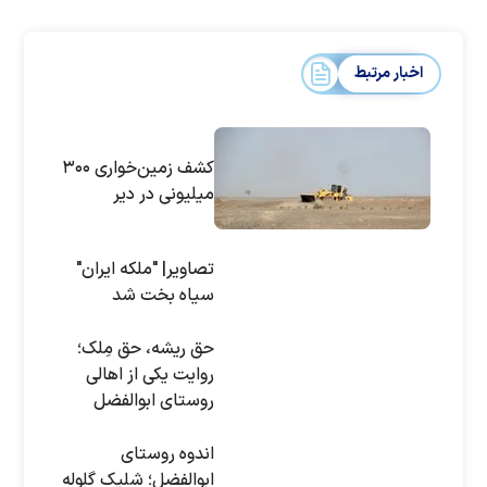
اخبار مرتبط
کشف زمین‌خواری ۳۰۰
میلیونی در دیر
تصاویر| "ملکه ایران"
سیاه بخت شد
حق ریشه، حق مِلک؛
روایت یکی از اهالی
روستای ابوالفضل
درباره درگیری با بنیاد
مستضعفان
اندوه روستای
ابوالفضل؛ شلیک گلوله