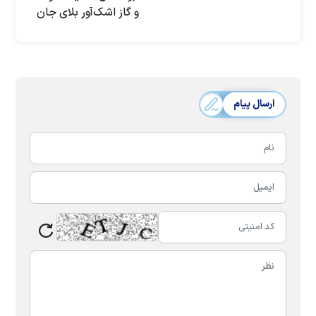
و گاز اشک‌آور بلای جان
«فتاح» و «بنیاد
مستضعفان»
ارسال پیام