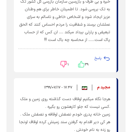
خبره و بی طرف و بازرسین سازمان بازرسی کل کشور تک
به تک بررسی شود. تا اطمینان خاطر برای هم وطنان
عزیز ایجاد شود و اشخاص خاطی و ناسالم به سزای
عملشان برسند و شفافیت را مردم احساس کنند که الحق
تبعیض و پارتی بیداد میکند ..... ان کس که از حساب
پاک است....... از محاسبه چه باک است !!!
پاسخ
۱
۳۹
مجید م
۱۷:۴۷ - ۱۳۹۹/۰۷/۱۷
هرجا نگاه میکنیم اوقاف دست گذاشته روی زمین و ملک
.کسی نیست که جلو کارهشون رو بگیره .
زمین خانه پدری خودم نصفش اوقافه و نصفش ملک .
هر کی دیر اقدام به گرفتن سند زمینش کرده اوقاف اونجا
رو زده به نام خودش .