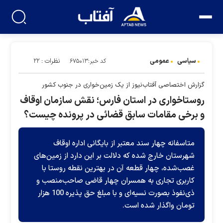
سیاسی
عمومی
نظرات : ۲۲
کد خبر:۶۷۵۰۱۳
گزارش اختصاصی آفتاب‌نیوز از یک زمین‌خواری در جنوب کشور
روﺳﺘﺎﺧﻮاری در استان ﻓﺎرس؛ نقش ﺳﺎزﻣﺎن اوﻗﺎف
و برخی مقامات سابق قضائی در پرونده چیست؟
متاسفانه چهار سند معتبر از بایگانی اداره اوقاف
شهرستان خارج شده که دلالت بر این دارد از زمین‌های
غصب‌شده، چهار قطعه آن در بهترین نقطه روستا با
کاربری تجاری به همسران چهار قاضی صاحب‌منصب و
ذی‌نفوذ بصورت نسیه‌ای و با مبلغ حق پذیره 100 هزار
تومان واگذار شده است.