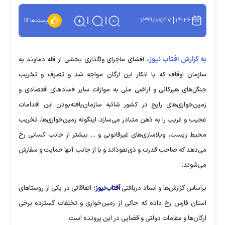
۱۳۹۹/۰۷/۱۷
۱۴:۳۶
پسندها:
۱۶
به گزارش آفتاب نیوز،
افشای ماجرای واگذاری بخشی از قله دماوند به
ﺳﺎزﻣﺎن اوﻗﺎف که ﺑﺎ اﻧﮑﺎر این ارﮔﺎن مواجه شد و تصرف و تخریب
جنگل‌های هیرکانی و اراضی ملی به موازات ﺳﺎﯾر ﻓﺳﺎدھﺎی اقتصادی و
زمین‌خواری‌های راﯾﺞ در کشور شائبه ﺳﺎزﻣﺎن‌یافته‌بودن این اقدامات
عجیب و غریب را به ذهن متبادر می‌سازد. اینگونه زمین‌خواری‌ها، تخریب
محیط زیست، ویلاسازی‌های غیرقانونی و ... بیشتر از جانب کسانی رخ
می‌دهد که صاحب قدرت و ذی‌نفوذاند و یا از جانب آنها حمایت و سفارش
می‌شوند.
براساس گزارش‌ها و اسناد دریافتی
آفتاب‌نیوز
؛ اتفاقاتی در یکی از روستاهای
استان فارس رخ داده که حاکی از زمین‌خواری و تخلفات گسترده برخی
ارگان‌ها و مقامات دولتی و قضایی در این پرونده است.