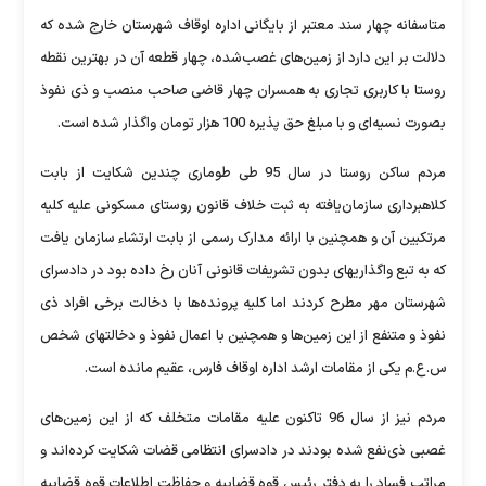
متاسفانه چهار سند معتبر از بایگانی اداره اوقاف شهرستان خارج شده که
دلالت بر این دارد از زمین‌های غصب‌شده، چهار قطعه آن در بهترین نقطه
روستا با کاربری تجاری به همسران چهار قاضی صاحب منصب و ذی نفوذ
بصورت نسیه‌ای و با مبلغ حق پذیره 100 هزار تومان واگذار شده است.
مردم ساکن روستا در سال 95 طی طوماری چندین شکایت از بابت
کلاهبرداری سازمان‌یافته به ثبت خلاف قانون روستای مسکونی علیه کلیه
مرتکبین آن و همچنین با ارائه مدارک رسمی از بابت ارتشاء سازمان یافت
که به تبع واگذاریهای بدون تشریفات قانونی آنان رخ داده بود در دادسرای
شهرستان مهر مطرح کردند اما کلیه پرونده‌ها با دخالت برخی افراد ذی
نفوذ و متنفع از این زمین‌ها و همچنین با اعمال نفوذ و دخالتهای شخص
س.ع.م یکی از مقامات ارشد اداره اوقاف فارس، عقیم مانده است.
مردم نیز از سال 96 تاکنون علیه مقامات متخلف که از این زمین‌های
غصبی ذی‌نفع شده بودند در دادسرای انتظامی قضات شکایت کرده‌اند و
مراتب فساد را به دفتر رئیس قوه قضاییه و حفاظت اطلاعات قوه قضاییه