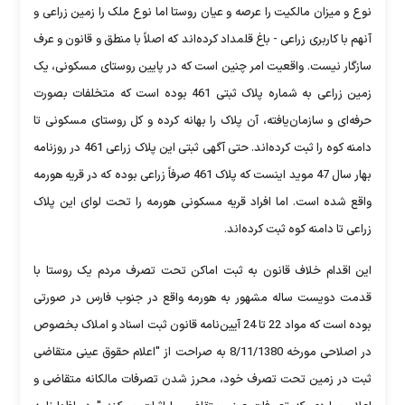
نوع و میزان مالکیت را عرصه و عیان روستا اما نوع ملک را زمین زراعی و
آنهم با کاربری زراعی - باغ قلمداد کرده‌اند که اصلاً با منطق و قانون و عرف
سازگار نیست. واقعیت امر چنین است که در پایین روستای مسکونی، یک
زمین زراعی به شماره پلاک ثبتی 461 بوده است که متخلفات بصورت
حرفه‌ای و سازمان‌یافته، آن پلاک را بهانه کرده و کل روستای مسکونی تا
دامنه کوه را ثبت کرده‌اند. حتی آگهی ثبتی این پلاک زراعی 461 در روزنامه
بهار سال 47 موید اینست که پلاک 461 صرفاً زراعی بوده که در قریه هورمه
واقع شده است. اما افراد قریه مسکونی هورمه را تحت لوای این پلاک
زراعی تا دامنه کوه ثبت کرده‌اند.
این اقدام خلاف قانون به ثبت اماکن تحت تصرف مردم یک روستا با
قدمت دویست ساله مشهور به هورمه واقع در جنوب فارس در صورتی
بوده است که مواد 22 تا 24 آیین‌نامه قانون ثبت اسناد و املاک بخصوص
در اصلاحی مورخه 8/11/1380 به صراحت از "اعلام حقوق عینی متقاضی
ثبت در زمین تحت تصرف خود، محرز شدن تصرفات مالکانه متقاضی و