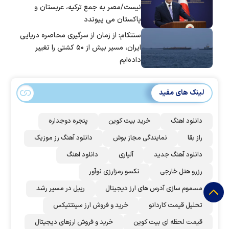
نیست/مصر به جمع ترکیه، عربستان و
پاکستان می پیوندد
سنتکام: از زمان از سرگیری محاصره دریایی
ایران، مسیر بیش از ۵۰ کشتی را تغییر
داده‌ایم
لینک های مفید
دانلود اهنگ
خرید بیت کوین
پنجره دوجداره
راز بقا
نمایندگی مجاز بوش
دانلود آهنگ رز‌ موزیک
دانلود آهنگ جدید
آلپاری
دانلود اهنگ
رزرو هتل خارجی
نکسو رمزارزی نوآور
مسموم سازی آدرس های ارز دیجیتال
ریپل در مسیر رشد
تحلیل قیمت کاردانو
خرید و فروش ارز سینتتیکس
قیمت لحظه ای بیت کوین
خرید و فروش ارزهای دیجیتال