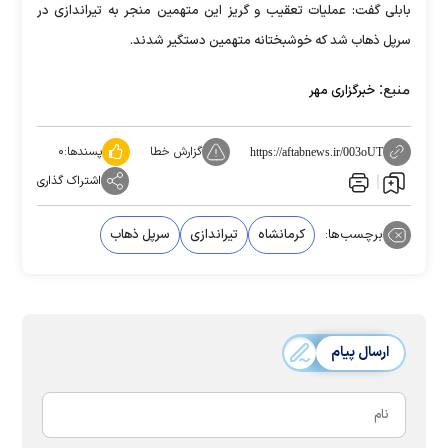
بابلی گفت: عملیات تعقیب و گریز این متهمین منجر به تیراندازی در
سرپل ذهاب شد که خوشبختانه متهمین دستگیر شدند.
منبع:
خبرگزاری مهر
گزارش خطا
پسندها:
۰
https://aftabnews.ir/003oUT
اشتراک گذاری
برچسب‌ها:
کرمانشاه
تیراندازی
سرپل ذهاب
ارسال پیام