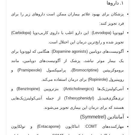
۱. دارو‌ها
پزشکان برای بهبود علائم بیماران ممکن است دارو‌های زیر را برای
فرد تجویز کنند:
لوودوپا (Levodopa): این دارو اغلب با داروی کاربی‌دوپا (Carbidopa)
تجویز شده و رایج‌ترین درمان این اختلال است.
آگونیست‌های دوپامین (Dopamine agonists): هنگامی که لوودوپا برای
یک بیمار موثر نباشد، پزشک از آگونیست‌های دوپامین، مانند
بروموکریپتین (Bromocriptine)، پرامیپکسول (Pramipexole) و
روپینیرول (Ropinirole) برای درمان استفاده می‌کند.
آنتی‌کولینرژیک‌ها (Anticholinergics): بنزتروپین (Benztropine) و
تری‌هگزی‌فنیدیل (Trihexyphenidyl) از جمله آنتی‌کولینرژیک‌هایی
هستند که برای درمان این بیماری تجویز می‌شوند.
آمانتادین (Symmetrel)
مهارکننده‌های COMT: انتاکاپون (Entacapone) و تولکاپون