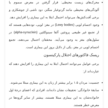
محرک‌های زیست محیطی: قرار گرفتن در معرض سموم یا
آلودگی‌های محیطی مانند گردوغبار منگنز، دود ناشی از جوشکاری و
برخی آفت‌کش‌ها، می‌تواند احتمال ابتلا به این بیماری را افزایش دهد.
وجود اجسام لویی (Lewy bodies) در مغز: لویی، توده‌هایی هستند که
از تجمع غیر طبیعی پروتئین آلفا سینوکلئین (alpha-synuclein) در
سلول‌های مغز به وجود می‌آیند. محققان احتمال می‌دهند، تجمع
اجسام لویی در مغز، یکی از دلایل بروز این بیماری است.
ریسک فاکتور‌های اختلال پارکینسون
برخی عوامل می‌توانند احتمال ابتلا به این بیماری را افزایش دهند که
عبارت‌اند از:
جنسیت: مردان ۱.۵ برابر بیشتر از زنان به این بیماری مبتلا می‌شوند.
سابقۀ خانوادگی: تحقیقات نشان داده‌اند، افرادی که اعضای درجۀ اول
خانواده‌شان به این بیماری مبتلا هستند، بیشتر از سایر گروه‌ها در
معرض خطر هستند.