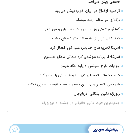
قحطی پیش می‌آمد
ترامپ: اوضاع در ایران خوب پیش می‌رود
برکناری دو مقام ارشد موساد
گفتگوی تلفنی وزرای امور خارجه ایران و موریتانی
دید افقی در زابل به ۲۵۰۰ متر کاهش یافت
آمریکا تحریم‌های جدیدی علیه کوبا اعمال کرد
آمریکا: از پرتاب موشکی کره شمالی مطلع هستیم
جزئیات طرح مجلس درباره تنگه هرمز
کویت دستور تعطیلی تنها مدرسه ایرانی را صادر کرد
ضرغامی: تغییر ریل، عین بصیرت است. فرصت سوزی نکنیم
زنوزق؛ نگین پلکانی آذربایجان
جدیدترین فیلم مانی حقیقی در جشنواره نیویورک
پیشنهاد سردبیر