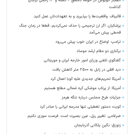
انفجار اتوبوس در حومه دمشق ۲ کشته و ۱۳ زخمی برجای
گذاشت
قالیباف: واقعیت‌ها را بپذیرید و به تعهدات‌تان عمل کنید
پزشکیان: اگر ارز ترجیحی را حذف نمی‌کردیم، قطعا در زمان جنگ
قحطی پیش می‌آمد
ترامپ: اوضاع در ایران خوب پیش می‌رود
برکناری دو مقام ارشد موساد
گفتگوی تلفنی وزرای امور خارجه ایران و موریتانی
دید افقی در زابل به ۲۵۰۰ متر کاهش یافت
آمریکا تحریم‌های جدیدی علیه کوبا اعمال کرد
آمریکا: از پرتاب موشکی کره شمالی مطلع هستیم
جزئیات طرح مجلس درباره تنگه هرمز
کویت دستور تعطیلی تنها مدرسه ایرانی را صادر کرد
ضرغامی: تغییر ریل، عین بصیرت است. فرصت سوزی نکنیم
زنوزق؛ نگین پلکانی آذربایجان