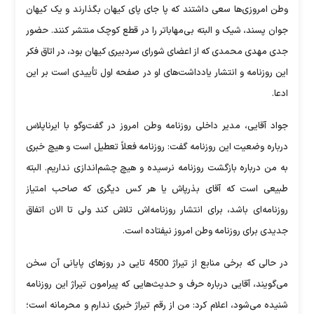
وطن امروزی‌ها سعی داشتند که پا جای پای کیهان بگذارند و یک کیهان
جوان پسند، شیک و البته بی‌مهاباتر را در قطع کوچک منتشر کنند. حضور
جدی مهدی محمدی که از اعضای شورای سردبیری کیهان بود، در اتاق فکر
این روزنامه و انتشار یادداشت‌های او در صفحه اول تأییدی است بر این
ادعا.
جواد آقایی، مدیر داخلی روزنامه وطن امروز در گفت‌وگو با ایرناپلاس
درباره وضعیت این روزنامه گفت: روزنامه فعلاً تعطیل است و هیچ خبری
به من درباره بازگشت روزنامه نرسیده و هیچ چشم‌اندازی نداریم. البته
طبیعی است که آقای بذرپاش یا هر کس دیگری که صاحب امتیاز
روزنامه‌ای باشد، برای انتشار روزنامه‌اش تلاش کند ولی تا الان اتفاق
جدیدی برای روزنامه وطن امروز نیفتاده است.
در حالی که برخی منابع از تیراژ 4500 تایی در روزهای پایانی آن سخن
می‌گویند، آقایی درباره حرف و حدیث‌هایی که پیرامون تیراژ این روزنامه
شنیده می‌شود، اعلام کرد: من از رقم تیراژ خبری ندارم و محرمانه است؛