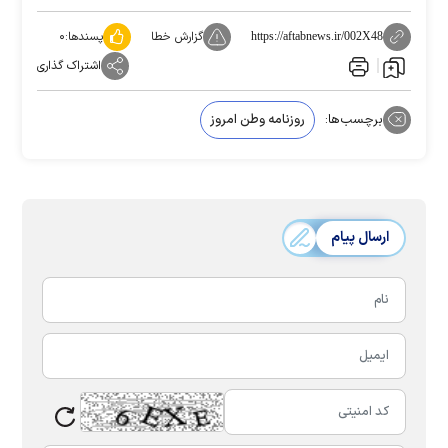
گزارش خطا
پسندها:
۰
https://aftabnews.ir/002X48
اشتراک گذاری
برچسب‌ها:
روزنامه وطن امروز
ارسال پیام