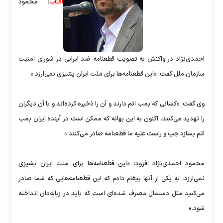
آفتاب
: محمود
احمدی‌نژاد در واكنش به تصويب قطعنامه ضد ايرانی در شورای امنيت
سازمان ملل گفت: «اين قطعنامه‌ها برای ملت ايران پشيزی نمی‌ارزد.»
وی گفت: «‌كسانی كه بمب اتم دارند و آن را ذخيره كرده‌اند و با آن ديگران
را تهديد می‌كنند، اكنون به اين بهانه كه ممكن است در آينده ايران بمب
اتم بسازد چپ و راست عليه ما قطعنامه صادر می‌كنند.»
محمود احمدی‌نژاد افزود: «اين قطعنامه‌ها برای ملت ايران پشيزی
نمی‌ارزد، به يكی از آنها پيغام دادم كه اين قطعنامه‌ها‌يی كه شما صادر
می‌كنيد مثل دستمال مصرف شده‌ای است كه بايد در زباله‌دان انداخته
شود.»