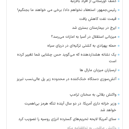
کشف گورستانی از افراد بالارتبه
رئیس‌جمهور: استعفاء نخواهم داد/ برخی می خواهند ما بجنگیم!
قیمت نفت کاهش یافت
ایرج در بیمارستان بستری شد
میزبانی استقلال در آسیا به امارات می‌رسد؟
حمله پهپادی به کشتی ترکیه‌ای در دریای سیاه
یک نشانه هشداردهنده که می‌گوید حس چشایی شما تغییر کرده
است
ارسباران میزبان مارال ها
آتش‌سوزی دستگاه خنک‌کننده در محدوده زیر پل عالی‌نسب تبریز
واکنش بقائی به سخنان ترامپ
وزیر خزانه داری آمریکا: در دو سال آینده تنگه هرمز بی‌اهمیت
خواهد شد
سنای آمریکا لایحه تحریم‌های گسترده انرژی روسیه را تصویب کرد
واکنش عراقچی به توافقنامه مکه