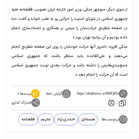
از سوی دیگر، منوچهر متكی، وزير امور خارجه ایران تصويب قطعنامه عليه
جمهوری اسلامی در شورای امنيت را حركتی رو به عقب خواند و گفت: «ما
در صفحه شطرنج حركت‌مان را مبتنی بر همكاری و اعتمادسازی انجام
داده بوديم و آن بيانيه تهران بود.»
متكی افزود: «امروز آنها حركت خودشان را روی اين صفحه شطرنج انجام
می‌دهند و علی‌القاعده بايد منتظر باشند كه جمهوری اسلامی
جمع‌بندی‌هايش را داشته باشد و حركت بعدی نوبت جمهوری اسلامی
است كه آن حركت را انجام دهد.»
گزارش خطا
پسندها:
۰
https://aftabnews.ir/000QHn
اشتراک گذاری
برچسب‌ها:
هسته‌ای
احمدی‌نژاد
تحریم
قطعنامه