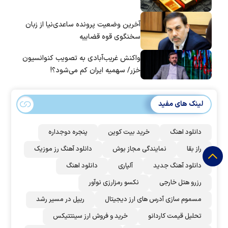
آخرین وضعیت پرونده ساعدی‌نیا از زبان
سخنگوی قوه قضاییه
واکنش غریب‌آبادی به تصویب کنوانسیون
خزر/ سهمیه ایران کم می‌شود؟!
لینک های مفید
دانلود اهنگ
خرید بیت کوین
پنجره دوجداره
راز بقا
نمایندگی مجاز بوش
دانلود آهنگ رز‌ موزیک
دانلود آهنگ جدید
آلپاری
دانلود اهنگ
رزرو هتل خارجی
نکسو رمزارزی نوآور
مسموم سازی آدرس های ارز دیجیتال
ریپل در مسیر رشد
تحلیل قیمت کاردانو
خرید و فروش ارز سینتتیکس