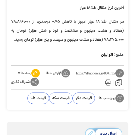
آخرین نرخ مثقال طلا ۱۸ عیار
هر مثقال طلا ۱۸ عیار امروز با کاهش ۰.۷۵ درصدی، از ۷۸،۸۹۶،۰۰۰
(هفتاد و هشت میلیون و هشتصد و نود و شش هزار) تومان به
۷۸،۳۰۵،۰۰۰ (هفتاد و هشت میلیون و سیصد و پنج هزار) تومان رسید.
منبع:
اکوایران
گزارش خطا
پسندها:
۵
https://aftabnews.ir/004PE9
اشتراک گذاری
برچسب‌ها:
قیمت دلار
قیمت سکه
قیمت طلا
ارسال پیام