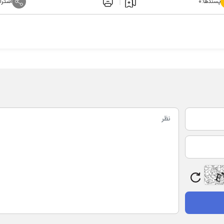
پسندها:
۰
اشترا