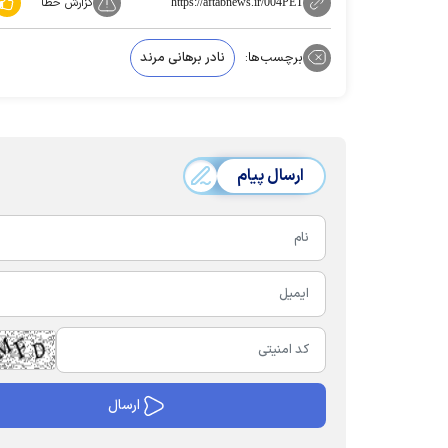
گزارش خطا
https://aftabnews.ir/004PET
برچسب‌ها:
نادر برهانی مرند
ارسال پیام