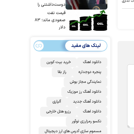
ک گذاری
شد
دوست‌داشتنی را
حسابی می‌کوبیم |
قیمت نفت
برای بزرگ‌ترین
صعودی ماند؛ ۸۳
حمله آماده بودیم
دلار
| غنائم از آنِ فاتح
است، درست
لینک های مفید
است؟
دانلود اهنگ
خرید بیت کوین
پنجره دوجداره
راز بقا
نمایندگی مجاز بوش
دانلود آهنگ رز‌ موزیک
دانلود آهنگ جدید
آلپاری
دانلود اهنگ
رزرو هتل خارجی
نکسو رمزارزی نوآور
مسموم سازی آدرس های ارز دیجیتال