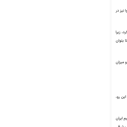
 نیز در
، زیرا
 بتوان
و میزان
این رو،
 ایران
ب شرقی