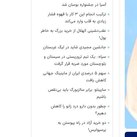
آسیا در جشنواره بوسان شد
ترکیب انجام این ۳ کار با قهوه فشار
زیادی به قلب وارد می‌کند
عقب‌نشینی الهلال از خرید بزرگ به خاطر
پول!
جانشین مجیدی شاید در لیگ عربستان
سپاه:: یک تیم تروریستی در سیستان و
بلوچستان مورد ضربه قرار گرفت
سهم ۵ درصدی ایران از ماینینگ جهانی
کاهش یافت
ساپینتو: برابر سالزبورگ باید بی‌نقص
باشیم
چطور بدون دارو درد زانو را کاهش
دهیم؟
دو خرید آزاد در راه پیوستن به
پرسپولیس!