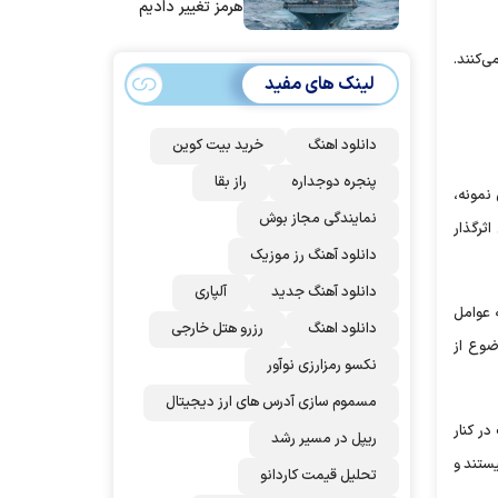
هرمز تغییر دادیم
‌کنند.
لینک های مفید
دانلود اهنگ
خرید بیت کوین
پنجره دوجداره
راز بقا
نمونه،
نمایندگی مجاز بوش
ثرگذار
دانلود آهنگ رز‌ موزیک
دانلود آهنگ جدید
آلپاری
 عوامل
دانلود اهنگ
رزرو هتل خارجی
ضوع از
نکسو رمزارزی نوآور
مسموم سازی آدرس های ارز دیجیتال
ر کنار
ریپل در مسیر رشد
یستند و
تحلیل قیمت کاردانو