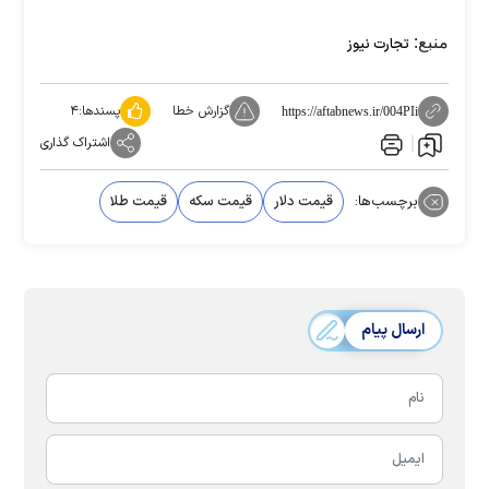
منبع:
تجارت نیوز
گزارش خطا
پسندها:
۴
https://aftabnews.ir/004PIi
اشتراک گذاری
برچسب‌ها:
قیمت دلار
قیمت سکه
قیمت طلا
ارسال پیام