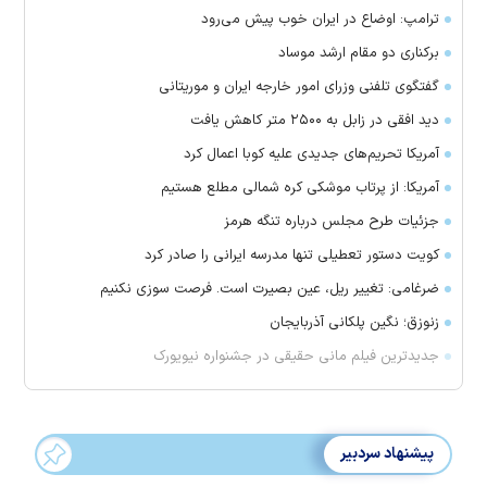
ترامپ: اوضاع در ایران خوب پیش می‌رود
برکناری دو مقام ارشد موساد
گفتگوی تلفنی وزرای امور خارجه ایران و موریتانی
دید افقی در زابل به ۲۵۰۰ متر کاهش یافت
آمریکا تحریم‌های جدیدی علیه کوبا اعمال کرد
آمریکا: از پرتاب موشکی کره شمالی مطلع هستیم
جزئیات طرح مجلس درباره تنگه هرمز
کویت دستور تعطیلی تنها مدرسه ایرانی را صادر کرد
ضرغامی: تغییر ریل، عین بصیرت است. فرصت سوزی نکنیم
زنوزق؛ نگین پلکانی آذربایجان
جدیدترین فیلم مانی حقیقی در جشنواره نیویورک
پیشنهاد سردبیر