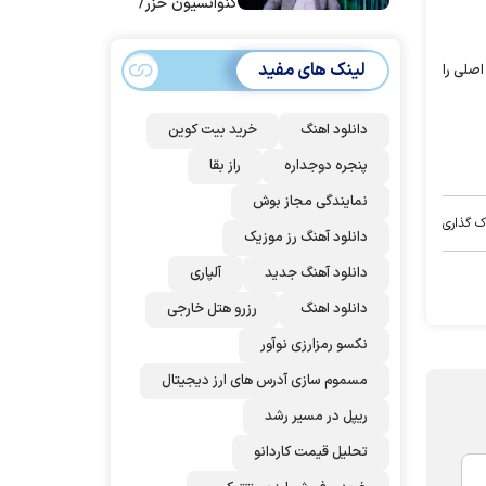
کنوانسیون خزر/
سهمیه ایران کم
می‌شود؟!
لینک های مفید
اصلی را
دانلود اهنگ
خرید بیت کوین
پنجره دوجداره
راز بقا
نمایندگی مجاز بوش
ک گذاری
دانلود آهنگ رز‌ موزیک
دانلود آهنگ جدید
آلپاری
دانلود اهنگ
رزرو هتل خارجی
نکسو رمزارزی نوآور
مسموم سازی آدرس های ارز دیجیتال
ریپل در مسیر رشد
تحلیل قیمت کاردانو