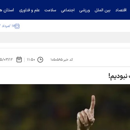
استان ها
اقتصاد
بین الملل
ورزشی
اجتماعی
سلامت
علم و فناوری
۱۷ /مرداد /۱۴۰۵
ا تکذیب کرد
۵/۰۳/۱۲
۱۱:۵۰
کد خبر:۱۰۵۰۵۸۵
 نبودیم!