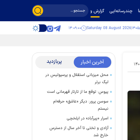
چندرسانه‌ایی
گزارش و گفت‌وگو
۱۴:۰۹:۰۱
Saturday 08 August 2026
پربازدید
آخرین اخبار
۱۴۰
محل میزبانی استقلال و پرسپولیس در
لیگ برتر
پیوس: توقع ما از تارتار قهرمانی است
سوسن پرور: دیگر «عاشق» حرفه‌ام
نیستم
اسرار «پیرآباد» در ایلخچی
آزادی و تختی تا آخر سال از دسترس
خارج شد