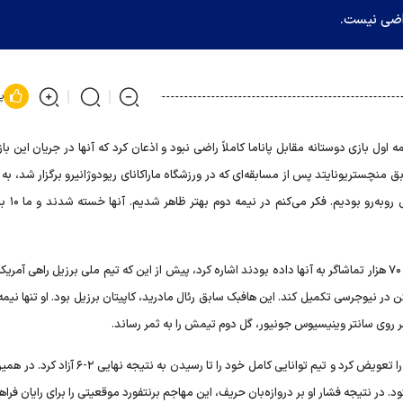
 راضی نیست.
پ
 اول بازی دوستانه مقابل پاناما کاملاً راضی نبود و اذعان کرد که آنها در جریان این باز
کن سابق منچستریونایتد پس از مسابقه‌ای که در ورزشگاه ماراکانای ریودوژانیرو برگزار شد، به ر
توضیح داد: «مسابقه خوبی بود. ما
کاسمیرو همچنین به ارتباط خوب با هواداران و گرمایی که بیش از ۷۰ هزار تماشاگر به آنها داده بودند اشاره کرد، پیش از این که تیم ملی برزیل راهی آ
سازی خود را برای اولین بازی مقابل مراکش در تاریخ ۱۳ ژوئن در نیوجرسی تکمیل کند. این هافبک سابق رئال مادرید، کاپیتان برزیل بود. او تنها 
 روی سانتر وینیسیوس جونیور، گل دوم تیمش را به ثمر رساند.
در بین دو نیمه، آنچلوتی ۱۰ نفر از یازده بازیکن از جمله کاسمیرو را تعویض کرد و تیم توانایی کامل خود را تا 
. در نتیجه فشار او بر دروازه‌بان حریف، این مهاجم برنتفورد موقعیتی را برای رایان فراهم