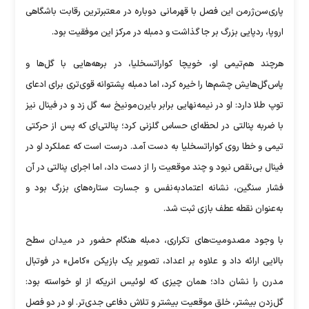
پاری‌سن‌ژرمن این فصل با قهرمانی دوباره در معتبرترین رقابت باشگاهی
اروپا، ردپایی بزرگ بر جا گذاشت و دمبله در مرکز این موفقیت بود.
هرچند هم‌تیمی او، خویچا کواراتسخلیا، در برهه‌هایی با گل‌ها و
پاس‌گل‌هایش چشم‌ها را خیره کرد، اما دمبله پشتوانه قوی‌تری برای ادعای
توپ طلا دارد: او در نیمه‌نهایی برابر بایرن‌مونیخ سه گل زد و در فینال نیز
با ضربه پنالتی در لحظه‌ای حساس گلزنی کرد؛ پنالتی‌ای که پس از حرکتی
تیمی و خطا روی کواراتسخلیا به دست آمد. درست است که عملکرد او در
فینال بی‌نقص نبود و چند موقعیت را از دست داد، اما اجرای پنالتی در آن
فشار سنگین، نشانه اعتمادبه‌نفس و جسارت ستاره‌های بزرگ بود و
به‌عنوان نقطه عطف بازی ثبت شد.
با وجود مصدومیت‌های تکراری، دمبله هنگام حضور در میدان سطح
بالایی ارائه داد و علاوه بر اعداد، تصویر یک بازیکن «کامل» در فوتبال
مدرن را نشان داد؛ همان چیزی که لوئیس انریکه از او خواسته بود:
گل‌زدن بیشتر، خلق موقعیت بیشتر و تلاش دفاعی جدی‌تر. او در دو فصل