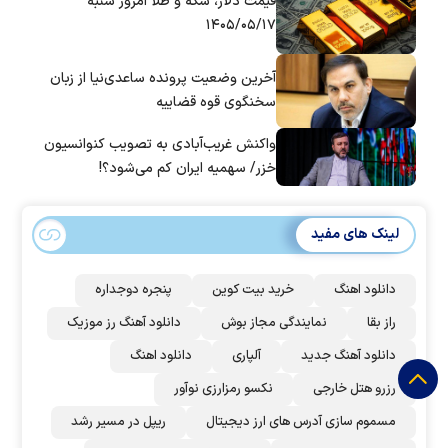
قیمت دلار، سکه و طلا امروز شنبه
۱۴۰۵/۰۵/۱۷
آخرین وضعیت پرونده ساعدی‌نیا از زبان
سخنگوی قوه قضاییه
واکنش غریب‌آبادی به تصویب کنوانسیون
خزر/ سهمیه ایران کم می‌شود؟!
لینک های مفید
دانلود اهنگ
خرید بیت کوین
پنجره دوجداره
راز بقا
نمایندگی مجاز بوش
دانلود آهنگ رز‌ موزیک
دانلود آهنگ جدید
آلپاری
دانلود اهنگ
رزرو هتل خارجی
نکسو رمزارزی نوآور
مسموم سازی آدرس های ارز دیجیتال
ریپل در مسیر رشد