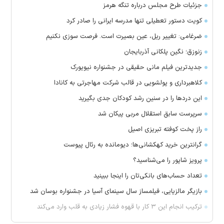
جزئیات طرح مجلس درباره تنگه هرمز
کویت دستور تعطیلی تنها مدرسه ایرانی را صادر کرد
ضرغامی: تغییر ریل، عین بصیرت است. فرصت سوزی نکنیم
زنوزق؛ نگین پلکانی آذربایجان
جدیدترین فیلم مانی حقیقی در جشنواره نیویورک
کلاهبرداری و پولشویی در قالب شرکت مهاجرتی به کانادا
این درد‌ها را در سنین رشد کودکان جدی بگیرید
سرپرست سابق استقلال مربی پیکان شد
راز پخت کوفته تبریزی اصیل
گرانترین خرید کهکشانی‌ها؛ دیومانده به رئال پیوست
پرویز شاپور را می‌شناسید؟
تعداد حساب‌های بانکی‌تان را اینجا ببینید
بازیگر مالزیایی، فیلمساز سال سینمای آسیا در جشنواره بوسان شد
ترکیب انجام این ۳ کار با قهوه فشار زیادی به قلب وارد می‌کند