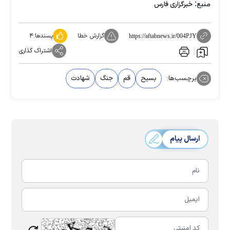
منبع:
خبرگزاری فارس
گزارش خطا
پسندها:
۴
https://aftabnews.ir/004PJY
اشتراک گذاری
برچسب‌ها:
بسیح
قم
جنگ
شهادت
ارسال پیام