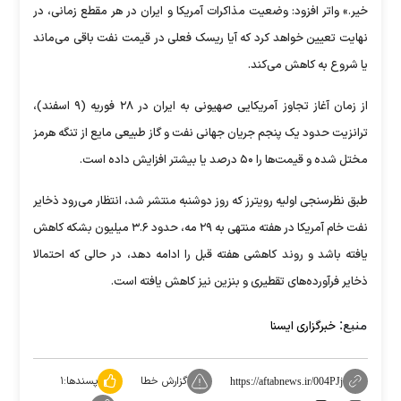
خیر.» واتر افزود: وضعیت مذاکرات آمریکا و ایران در هر مقطع زمانی، در
نهایت تعیین خواهد کرد که آیا ریسک فعلی در قیمت نفت باقی می‌ماند
یا شروع به کاهش می‌کند.
از زمان آغاز تجاوز آمریکایی صهیونی به ایران در ۲۸ فوریه (۹ اسفند)،
ترانزیت حدود یک پنجم جریان جهانی نفت و گاز طبیعی مایع از تنگه هرمز
مختل شده و قیمت‌ها را ۵۰ درصد یا بیشتر افزایش داده است.
طبق نظرسنجی اولیه رویترز که روز دوشنبه منتشر شد، انتظار می‌رود ذخایر
نفت خام آمریکا در هفته منتهی به ۲۹ مه، حدود ۳.۶ میلیون بشکه کاهش
یافته باشد و روند کاهشی هفته قبل را ادامه دهد، در حالی که احتمالا
ذخایر فرآورده‌های تقطیری و بنزین نیز کاهش یافته است.
منبع:
خبرگزاری ایسنا
گزارش خطا
پسندها:
۱
https://aftabnews.ir/004PJj