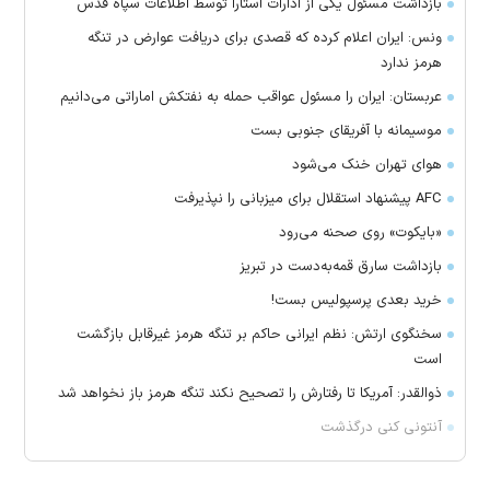
بازداشت مسئول یکی از ادارات آستارا توسط اطلاعات سپاه قدس
ونس: ایران اعلام کرده که قصدی برای دریافت عوارض در تنگه
هرمز ندارد
عربستان: ایران را مسئول عواقب حمله به نفتکش اماراتی می‌دانیم
موسیمانه با آفریقای جنوبی بست
هوای تهران خنک می‌شود
AFC پیشنهاد استقلال برای میزبانی را نپذیرفت
«بایکوت» روی صحنه می‌رود
بازداشت سارق قمه‌به‌دست در تبریز
خرید بعدی پرسپولیس بست!
سخنگوی ارتش: نظم ایرانی حاکم بر تنگه هرمز غیرقابل بازگشت
است
ذوالقدر: آمریکا تا رفتارش را تصحیح نکند تنگه هرمز باز نخواهد شد
آنتونی کنی درگذشت