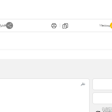
پسندها:
۱
اشترا