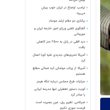
پیش می‌آمد
ترامپ: اوضاع در ایران خوب پیش
می‌رود
برکناری دو مقام ارشد موساد
گفتگوی تلفنی وزرای امور خارجه ایران و
موریتانی
دید افقی در زابل به ۲۵۰۰ متر کاهش
یافت
آمریکا تحریم‌های جدیدی علیه کوبا اعمال
کرد
آمریکا: از پرتاب موشکی کره شمالی مطلع
هستیم
جزئیات طرح مجلس درباره تنگه هرمز
کویت دستور تعطیلی تنها مدرسه ایرانی
را صادر کرد
ضرغامی: تغییر ریل، عین بصیرت است.
فرصت سوزی نکنیم