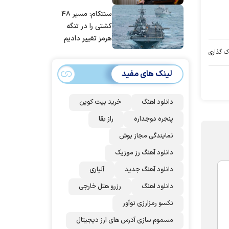
مانده‌ایم، به‌خاطر
سنتکام: مسیر ۴۸
مردم ایران است
کشتی را در تنگه
هرمز تغییر دادیم
ک گذاری
لینک های مفید
دانلود اهنگ
خرید بیت کوین
پنجره دوجداره
راز بقا
نمایندگی مجاز بوش
دانلود آهنگ رز‌ موزیک
دانلود آهنگ جدید
آلپاری
دانلود اهنگ
رزرو هتل خارجی
نکسو رمزارزی نوآور
مسموم سازی آدرس های ارز دیجیتال