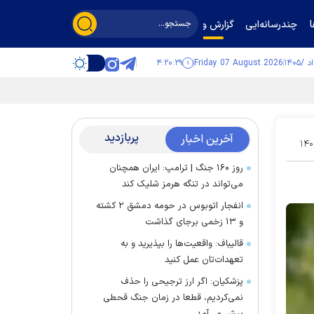
چندرسانه‌ایی
گزارش و گفت‌وگو
۴:۲۰:۲۹
Friday 07 August 2026
پربازدید
آخرین اخبار
۱۴۰
روز ۱۶۰ جنگ | ترامپ: ایران همچنان
می‌تواند در تنگه هرمز شلیک کند
انفجار اتوبوس در حومه دمشق ۲ کشته
و ۱۳ زخمی برجای گذاشت
قالیباف: واقعیت‌ها را بپذیرید و به
تعهدات‌تان عمل کنید
پزشکیان: اگر ارز ترجیحی را حذف
نمی‌کردیم، قطعا در زمان جنگ قحطی