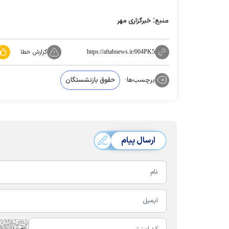
منبع:
خبرگزاری مهر
گزارش خطا
https://aftabnews.ir/004PK5
برچسب‌ها:
حقوق بازنشستگان
ارسال پیام